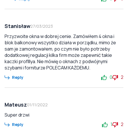
Stanisław
27/03/2023
Przyzwoite okna w dobrej cenie. Zamówiłem 4 okna i
blok balkonowy wszystko działa w porządku, mimo że
sam je zamontowałem, po czym nie było potrzeby
dodatkowej regulacji kilka firm może zapewnić takie
kaczki profIllya. Nie mówię o oknach z podwójnymi
szybami i forniturze POLECAM KAŻDEMU.
0
2
Reply
Mateusz
01/11/2022
Super drzwi
1
2
Reply