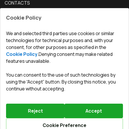
CONTACTS
Conditions for returning goods
How to measure windows
Interior doors
Office
:
ul. Święty Marcin 29/8, 61-806 Poznań
Guarantee
For companies, cooperation
Cookie Policy
Privacy policy
undefined(undefined)
undefined(undefined)
We and selected third parties use cookies or similar
technologies for technical purposes and, with your
info@toptechnik.com.pl
consent, for other purposes as specified in the
Cookie Policy
.
Denying consent may make related
features unavailable.
You can consent to the use of such technologies by
Polityka prywatności
using the “Accept” button. By closing this notice, you
continue without accepting.
REGULAMIN
Warunki i terminy dostawy
Reject
Accept
Powered by
Vitrager.com
.
©
2026
.
All right reserved
.
Report a problem
?
Cookie Preference