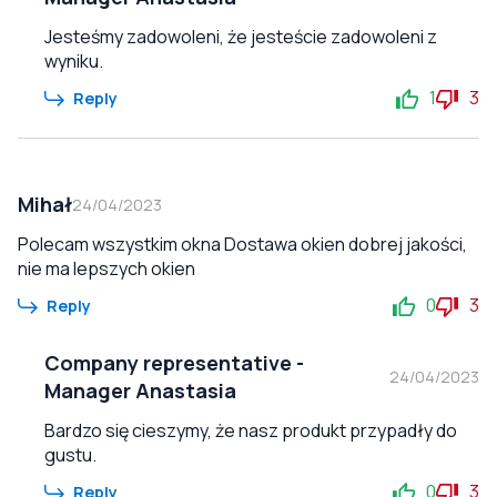
Jesteśmy zadowoleni, że jesteście zadowoleni z
wyniku.
1
3
Reply
Mihał
24/04/2023
Polecam wszystkim okna Dostawa okien dobrej jakości,
nie ma lepszych okien
0
3
Reply
Company representative
-
24/04/2023
Manager Anastasia
Bardzo się cieszymy, że nasz produkt przypadły do
gustu.
0
3
Reply