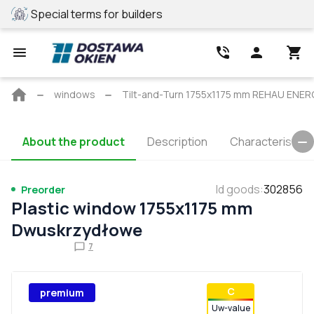
Special terms for builders
REHAU profile
Main
windows
Tilt-and-Turn 1755x1175 mm REHAU ENE
page
About the product
Description
Characteristics
Id goods
:
302856
Preorder
Plastic window 1755x1175 mm
Dwuskrzydłowe
7
С
premium
Uw-value