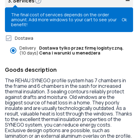
3.
Services
The final cost of services depends on the order
amount. Add more windows to your cart to see your
Ok
benefit!
Dostawa
Delivery
Dostawa tylko przez firmę logistyczną.
(10 days)
Cena i warunki u menedżera
Goods description
The REHAU SYNEGO profile system has 7 chambers in
the frame and 6 chambers in the sash for increased
thermal insulation. 3 sealing contours reliably protect
against drafts and moisture. Old windows are the
biggest source of heat loss in a home. They poorly
insulate and are usually technologically outdated. As a
result, valuable heat is lost through the windows. Thanks
to the excellent thermal insulation properties of the
SYNEGO system, you can reduce energy costs.
Exclusive design options are possible, such as
lamination or an external aluminum overlay on the profile,