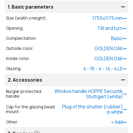
1.
Basic parameters
1755
x
1175
mm
Size (width x height)
:
Tilt and turn
Opening
:
Basic
Complectation
:
GOLDEN OAK
Outside color
:
GOLDEN OAK
Inside color
:
4 - 16 - 4 - 14 - 4 LE
Glazing
:
2.
Accessories
Window handle HOPPE Secustik
Burglar protected
handle
:
Stuttgart (white)
Plug of the shutter (rubber)
Cap for the glazing bead
mount
:
is white
+
Add
Other
: