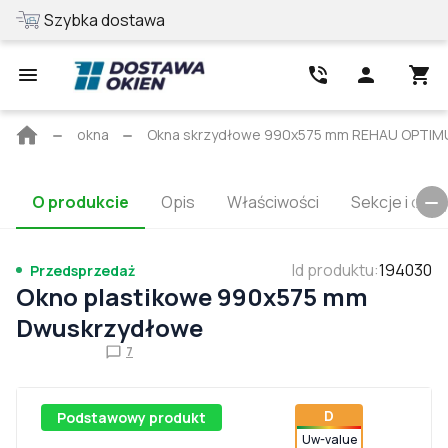
Szybka dostawa
Najlepsza cena
Strona
okna
Okna skrzydłowe 990x575 mm REHAU OPTI
główna
O produkcie
Opis
Właściwości
Sekcje i cert
Id produktu
:
194030
Przedsprzedaż
Okno plastikowe 990x575 mm
Dwuskrzydłowe
7
D
Podstawowy produkt
Uw-value