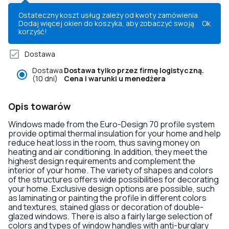
Ostateczny koszt usług zależy od kwoty zamówienia.
Dodaj więcej okien do koszyka, aby zobaczyć swoją
Ok
korzyść!
Dostawa
Dostawa
Dostawa tylko przez firmę logistyczną.
(10 dni)
Cena i warunki u menedżera
Opis towarów
Windows made from the Euro-Design 70 profile system
provide optimal thermal insulation for your home and help
reduce heat loss in the room, thus saving money on
heating and air conditioning. In addition, they meet the
highest design requirements and complement the
interior of your home. The variety of shapes and colors
of the structures offers wide possibilities for decorating
your home. Exclusive design options are possible, such
as laminating or painting the profile in different colors
and textures, stained glass or decoration of double-
glazed windows. There is also a fairly large selection of
colors and types of window handles with anti-burglary