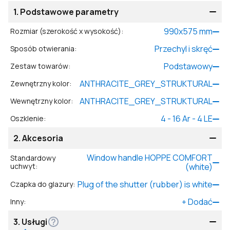
1.
Podstawowe parametry
990
x
575
mm
Rozmiar (szerokość x wysokość)
:
Przechyl i skręć
Sposób otwierania
:
Podstawowy
Zestaw towarów
:
ANTHRACITE_GREY_STRUKTURAL
Zewnętrzny kolor
:
ANTHRACITE_GREY_STRUKTURAL
Wewnętrzny kolor
:
4 - 16 Ar - 4 LE
Oszklenie
:
2.
Akcesoria
Window handle HOPPE COMFORT
Standardowy
uchwyt
:
(white)
Plug of the shutter (rubber) is white
Czapka do glazury
:
+
Dodać
Inny
:
3.
Usługi