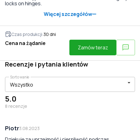
locks on hinges.
Więcej szczegółów
Czas produkcji
:
30
dni
Cena na żądanie
Zamów teraz
Recenzje i pytania klientów
Sortowanie
5.0
8
recenzje
Piotr
3.08.2023
Dziękuję za uprzejmość i cierpliwość podczas