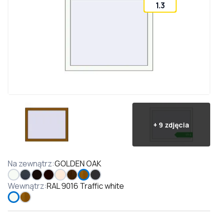
1.3
+
9
zdjęcia
Na zewnątrz
:
GOLDEN OAK
Wewnątrz
:
RAL 9016 Traffic white