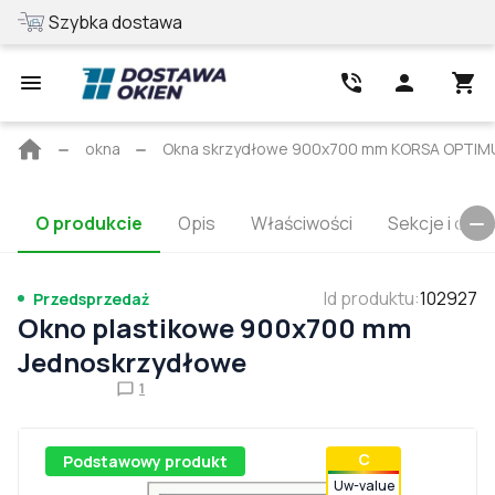
Szybka dostawa
Najlepsza cen
Strona
okna
Okna skrzydłowe 900x700 mm KORSA OPTI
główna
O produkcie
Opis
Właściwości
Sekcje i cert
Id produktu
:
102927
Przedsprzedaż
Okno plastikowe 900x700 mm
Jednoskrzydłowe
1
С
Podstawowy produkt
Uw-value