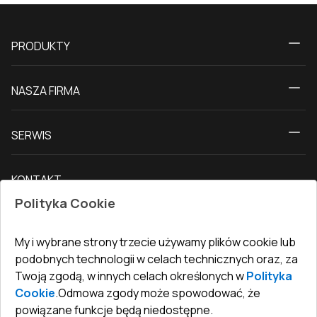
PRODUKTY
Kalkulator
NASZA FIRMA
Okna
O nas
Drzwi tarasowe
SERWIS
Kontakt z nami
Drzwi balkonowe
Dostawa i płatność
Nasz blog
Drzwi zewnętrzne
KONTAKT
Warunki zwrotu towarów
Jak zmierzyć okna
Drzwi wewnętrzne
Polityka Cookie
Biuro
:
ul. Święty Marcin 29/8, 61-806 Poznań
Gwarancja
Dla firm, współpraca
Polityka prywatności
undefined(undefined)
My i wybrane strony trzecie używamy plików cookie lub
undefined(undefined)
podobnych technologii w celach technicznych oraz, za
Twoją zgodą, w innych celach określonych w
Polityka
info@toptechnik.com.pl
Cookie
.
Odmowa zgody może spowodować, że
powiązane funkcje będą niedostępne.