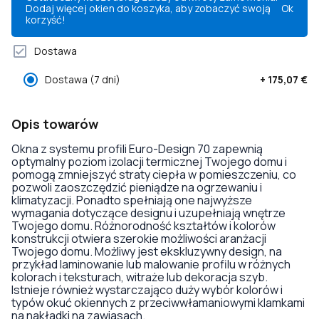
Dodaj więcej okien do koszyka, aby zobaczyć swoją
Ok
korzyść!
Dostawa
Dostawa
(7 dni)
+
175,07 €
Opis towarów
Okna z systemu profili Euro-Design 70 zapewnią
optymalny poziom izolacji termicznej Twojego domu i
pomogą zmniejszyć straty ciepła w pomieszczeniu, co
pozwoli zaoszczędzić pieniądze na ogrzewaniu i
klimatyzacji. Ponadto spełniają one najwyższe
wymagania dotyczące designu i uzupełniają wnętrze
Twojego domu. Różnorodność kształtów i kolorów
konstrukcji otwiera szerokie możliwości aranżacji
Twojego domu. Możliwy jest ekskluzywny design, na
przykład laminowanie lub malowanie profilu w różnych
kolorach i teksturach, witraże lub dekoracja szyb.
Istnieje również wystarczająco duży wybór kolorów i
typów okuć okiennych z przeciwwłamaniowymi klamkami
na nakładki na zawiasach.