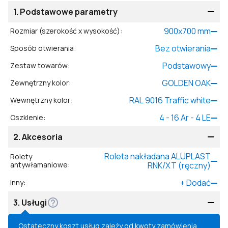
1.
Podstawowe parametry
900
x
700
mm
Rozmiar (szerokość x wysokość)
:
Bez otwierania
Sposób otwierania
:
Podstawowy
Zestaw towarów
:
GOLDEN OAK
Zewnętrzny kolor
:
RAL 9016 Traffic white
Wewnętrzny kolor
:
4 - 16 Ar - 4 LE
Oszklenie
:
2.
Akcesoria
Roleta nakładana ALUPLAST
Rolety
antywłamaniowe
:
RNK/XT (ręczny)
+
Dodać
Inny
:
3.
Usługi
Ostateczny koszt usług zależy od kwoty zamówienia.