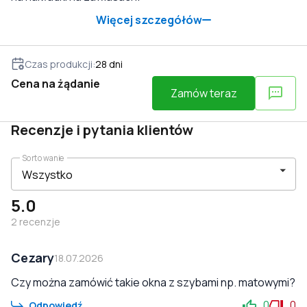
Więcej szczegółów
Czas produkcji
:
28
dni
Cena na żądanie
Zamów teraz
Recenzje i pytania klientów
Sortowanie
5.0
2
recenzje
Cezary
18.07.2026
Czy można zamówić takie okna z szybami np. matowymi?
0
0
Odpowiedź