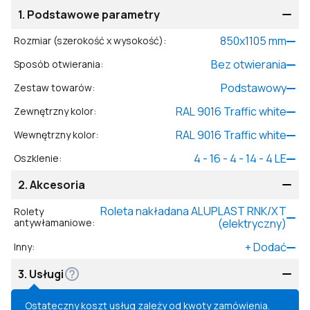
1.
Podstawowe parametry
850
x
1105
mm
Rozmiar (szerokość x wysokość)
:
Bez otwierania
Sposób otwierania
:
Podstawowy
Zestaw towarów
:
RAL 9016 Traffic white
Zewnętrzny kolor
:
RAL 9016 Traffic white
Wewnętrzny kolor
:
4 - 16 - 4 - 14 - 4 LE
Oszklenie
:
2.
Akcesoria
Roleta nakładana ALUPLAST RNK/XT
Rolety
antywłamaniowe
:
(elektryczny)
+
Dodać
Inny
:
3.
Usługi
Ostateczny koszt usług zależy od kwoty zamówienia.