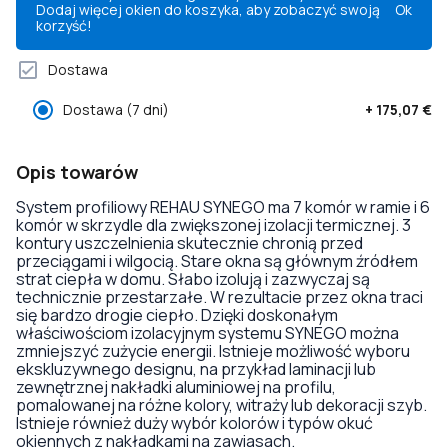
Dodaj więcej okien do koszyka, aby zobaczyć swoją
Ok
korzyść!
Dostawa
Dostawa
(7 dni)
+
175,07 €
Opis towarów
System profiliowy REHAU SYNEGO ma 7 komór w ramie i 6
komór w skrzydle dla zwiększonej izolacji termicznej. 3
kontury uszczelnienia skutecznie chronią przed
przeciągami i wilgocią. Stare okna są głównym źródłem
strat ciepła w domu. Słabo izolują i zazwyczaj są
technicznie przestarzałe. W rezultacie przez okna traci
się bardzo drogie ciepło. Dzięki doskonałym
właściwościom izolacyjnym systemu SYNEGO można
zmniejszyć zużycie energii. Istnieje możliwość wyboru
ekskluzywnego designu, na przykład laminacji lub
zewnętrznej nakładki aluminiowej na profilu,
pomalowanej na różne kolory, witraży lub dekoracji szyb.
Istnieje również duży wybór kolorów i typów okuć
okiennych z nakładkami na zawiasach.