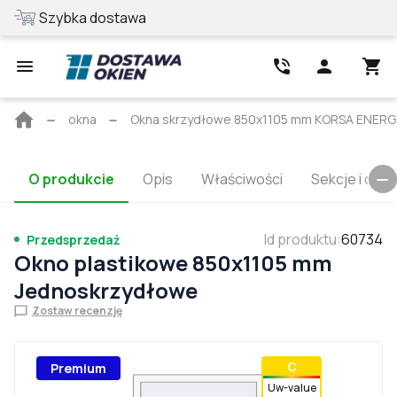
Szybka dostawa
Najlepsza cen
Strona
okna
Okna skrzydłowe 850x1105 mm KORSA ENER
główna
O produkcie
Opis
Właściwości
Sekcje i cert
Id produktu
:
60734
Przedsprzedaż
Okno plastikowe 850x1105 mm
Jednoskrzydłowe
Zostaw recenzję
С
Premium
Uw-value