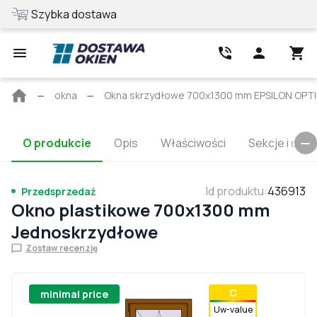
Szybka dostawa
Najlepsza cen
Strona
okna
Okna skrzydłowe 700x1300 mm EPSILON OPT
główna
O produkcie
Opis
Właściwości
Sekcje i cert
Id produktu
:
436913
Przedsprzedaż
Okno plastikowe 700x1300 mm
Jednoskrzydłowe
Zostaw recenzję
С
minimal price
Uw-value