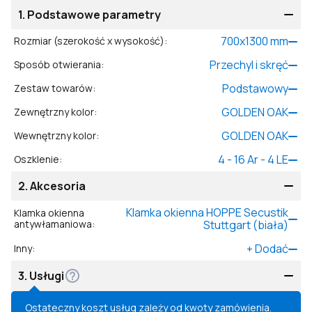
1.
Podstawowe parametry
700
x
1300
mm
Rozmiar (szerokość x wysokość)
:
Przechyl i skręć
Sposób otwierania
:
Podstawowy
Zestaw towarów
:
GOLDEN OAK
Zewnętrzny kolor
:
GOLDEN OAK
Wewnętrzny kolor
:
4 - 16 Ar - 4 LE
Oszklenie
:
2.
Akcesoria
Klamka okienna HOPPE Secustik
Klamka okienna
antywłamaniowa
:
Stuttgart (biała)
+
Dodać
Inny
:
3.
Usługi
Ostateczny koszt usług zależy od kwoty zamówienia.