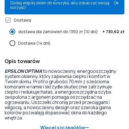
Dodaj więcej okien do koszyka, aby zobaczyć swoją
Ok
korzyść!
Dostawa
dostawa dla zamówień do 1350 zł
(10 dni)
+
730,62 zł
Dostawa
(14 dni)
Opis towarów
EPSILON OPTIMA
to nowoczesny, energooszczędny
system okienny, który zapewnia ciepło i komfort w
Twoim domu. Profil o grubości 70 mm z sześcioma
komorami w ramie i skrzydle skutecznie zatrzymuje
ciepło i redukuje hałas, a energooszczędna szyba
zespolona z argonem pomaga oszczędzać na
ogrzewaniu. Uszczelki chronią przed przeciągami i
wilgocią, a nowoczesny design oraz szeroka gama
kolorów pozwalają dopasować okna do każdego
wnętrza.
Więcej szczegółów