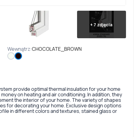
+
7
zdjęcia
Wewnątrz
:
CHOCOLATE_BROWN
tem provide optimal thermal insulation for your home
money on heating and air conditioning. In addition, they
ment the interior of your home. The variety of shapes
ties for decorating your home. Exclusive design options
file in different colors and textures, stained glass or
 a fairly large selection of colors and types of window