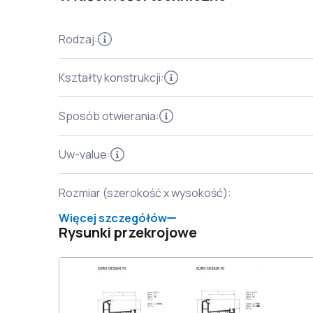
Rodzaj
:
Kształty konstrukcji
:
Sposób otwierania
:
Uw-value
:
Rozmiar (szerokość x wysokość)
:
Więcej szczegółów
Rysunki przekrojowe