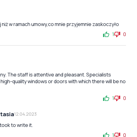
j niż w ramach umowy,co mnie przyjemnie zaskoczyło
1
0
. The staff is attentive and pleasant. Specialists
t high-quality windows or doors with which there will be no
1
0
tasia
12.04.2023
ok to write it.
1
0