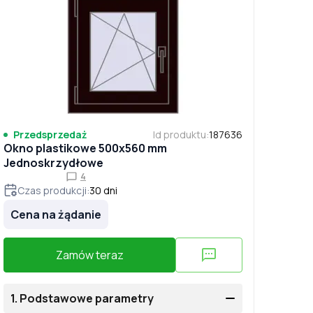
Przedsprzedaż
Id produktu
:
187636
Okno plastikowe 500x560 mm
Jednoskrzydłowe
4
Czas produkcji
:
30
dni
Cena na żądanie
Zamów teraz
1.
Podstawowe parametry