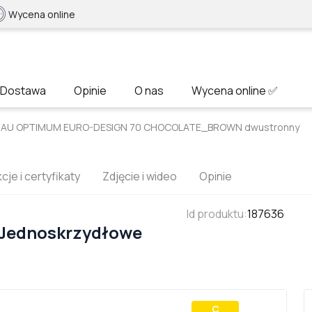
Wycena online
Dostawa
Opinie
O nas
Wycena online ✅
EHAU OPTIMUM EURO-DESIGN 70 CHOCOLATE_BROWN dwustronny
cje i certyfikaty
Zdjęcie i wideo
Opinie
Id produktu
:
187636
 Jednoskrzydłowe
С