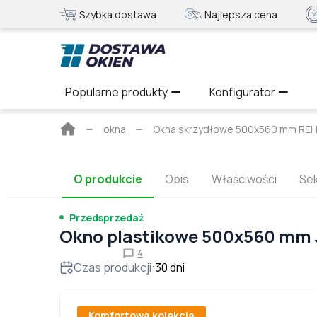
Szybka dostawa
Najlepsza cena
Popularne produkty
Konfigurator
Strona
okna
Okna skrzydłowe 500x560 mm R
główna
O produkcie
Opis
Właściwości
Sek
Przedsprzedaż
Okno plastikowe 500x560 mm
4
Czas produkcji
:
30
dni
Komfortowa kolekcja