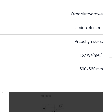
Okna skrzydłowe
Jeden element
Przechyl i skręć
1.37 W/(m²K)
500x560 mm