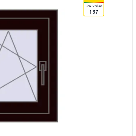
Uw-value
1.37