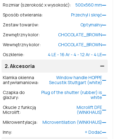
Rozmiar (szerokość x wysokość)
:
500
x
560
mm
Sposób otwierania
:
Przechyl i skręć
Zestaw towarów
:
Optymalny
Zewnętrzny kolor
:
CHOCOLATE_BROWN
Wewnętrzny kolor
:
CHOCOLATE_BROWN
Oszklenie
:
4 LE - 16 Ar - 4 - 12 Ar - 4 LE
2.
Akcesoria
Klamka okienna
Window handle HOPPE
antywłamaniowa
:
Secustik Stuttgart (white)
Czapka do
Plug of the shutter (rubber) is
glazury
:
white
Okucie z funkcją
Microlift DFE
Microlift
:
(WINKHAUS)
Mikrowentylacja
:
Microventilation (WINKHAUS)
Inny
:
+
Dodać