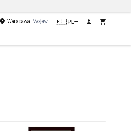
Warszawa
,
Województwo mazowieckie, Polska
PL
🇵🇱