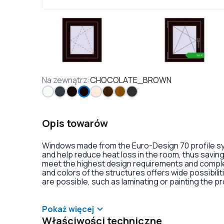
Na zewnątrz
:
CHOCOLATE_BROWN
Opis towarów
Windows made from the Euro-Design 70 profile sys
and help reduce heat loss in the room, thus saving 
meet the highest design requirements and comple
and colors of the structures offers wide possibili
are possible, such as laminating or painting the pro
decoration of double-glazed windows. There is also
handles with anti-burglary locks on hinges.
Pokaż więcej
Właściwości techniczne