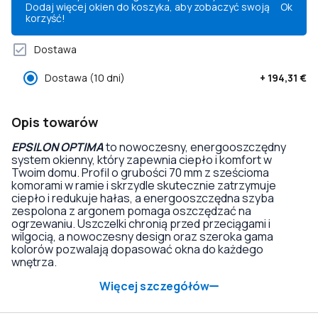
Dodaj więcej okien do koszyka, aby zobaczyć swoją
Ok
korzyść!
Dostawa
Dostawa
(10 dni)
+
194,31 €
Opis towarów
EPSILON OPTIMA
to nowoczesny, energooszczędny
system okienny, który zapewnia ciepło i komfort w
Twoim domu. Profil o grubości 70 mm z sześcioma
komorami w ramie i skrzydle skutecznie zatrzymuje
ciepło i redukuje hałas, a energooszczędna szyba
zespolona z argonem pomaga oszczędzać na
ogrzewaniu. Uszczelki chronią przed przeciągami i
wilgocią, a nowoczesny design oraz szeroka gama
kolorów pozwalają dopasować okna do każdego
wnętrza.
Więcej szczegółów