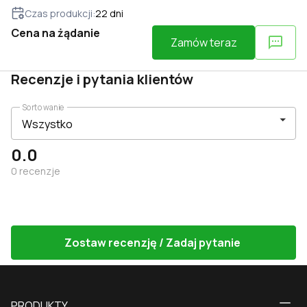
Czas produkcji
:
22
dni
Cena na żądanie
Zamów teraz
Recenzje i pytania klientów
Sortowanie
0.0
0
recenzje
Zostaw recenzję / Zadaj pytanie
PRODUKTY