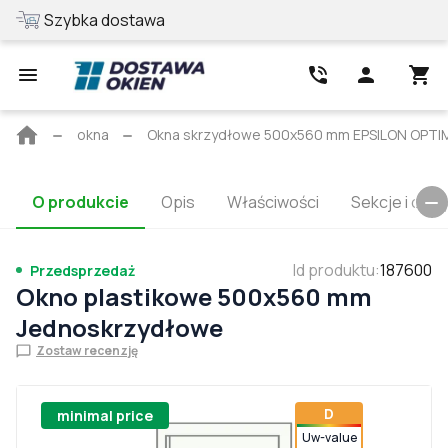
Szybka dostawa
Najlepsza cen
Strona
okna
Okna skrzydłowe 500x560 mm EPSILON OPTIMA
główna
O produkcie
Opis
Właściwości
Sekcje i cert
Id produktu
:
187600
Przedsprzedaż
Okno plastikowe 500x560 mm
Jednoskrzydłowe
Zostaw recenzję
D
minimal price
Uw-value