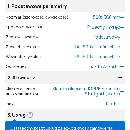
1.
Podstawowe parametry
500
x
560
mm
Rozmiar (szerokość x wysokość)
:
Przechyl i skręć
Sposób otwierania
:
Podstawowy
Zestaw towarów
:
RAL 9016 Traffic white
Zewnętrzny kolor
:
RAL 9016 Traffic white
Wewnętrzny kolor
:
4 - 16 Ar - 4 LE
Oszklenie
:
2.
Akcesoria
Klamka okienna HOPPE Secustik
Klamka okienna
antywłamaniowa
:
Stuttgart (biała)
+
Dodać
Inny
:
3.
Usługi
Ostateczny koszt usług zależy od kwoty zamówienia.