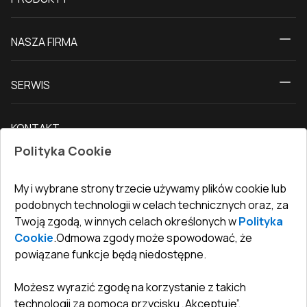
Kalkulator
NASZA FIRMA
Okna
O nas
Drzwi tarasowe
SERWIS
Kontakt z nami
Drzwi balkonowe
Dostawa i płatność
Nasz blog
Drzwi zewnętrzne
KONTAKT
Warunki zwrotu towarów
Jak zmierzyć okna
Drzwi wewnętrzne
Polityka Cookie
Biuro
:
ul. Święty Marcin 29/8, 61-806 Poznań
Gwarancja
Dla firm, współpraca
Polityka prywatności
undefined(undefined)
My i wybrane strony trzecie używamy plików cookie lub
undefined(undefined)
podobnych technologii w celach technicznych oraz, za
Twoją zgodą, w innych celach określonych w
Polityka
info@toptechnik.com.pl
Cookie
.
Odmowa zgody może spowodować, że
powiązane funkcje będą niedostępne.
Możesz wyrazić zgodę na korzystanie z takich
technologii za pomocą przycisku „Akceptuję”.