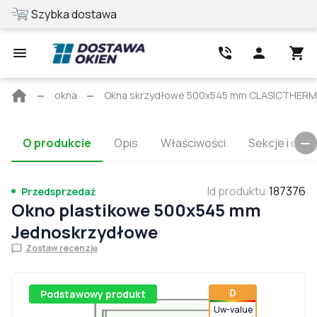
Szybka dostawa
Najlepsza cen
Strona
okna
Okna skrzydłowe 500x545 mm CLASICTHER
główna
O produkcie
Opis
Właściwości
Sekcje i cert
Id produktu
:
187376
Przedsprzedaż
Okno plastikowe 500x545 mm
Jednoskrzydłowe
Zostaw recenzję
D
Podstawowy produkt
Uw-value