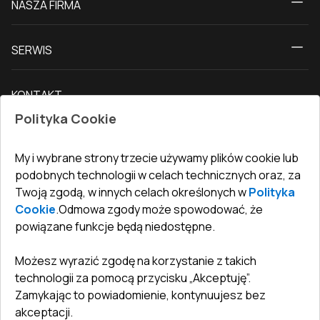
NASZA FIRMA
Okna
O nas
Drzwi tarasowe
SERWIS
Kontakt z nami
Drzwi balkonowe
Dostawa i płatność
Nasz blog
Drzwi zewnętrzne
KONTAKT
Warunki zwrotu towarów
Jak zmierzyć okna
Drzwi wewnętrzne
Polityka Cookie
Biuro
:
ul. Święty Marcin 29/8, 61-806 Poznań
Gwarancja
Dla firm, współpraca
Polityka prywatności
undefined(undefined)
My i wybrane strony trzecie używamy plików cookie lub
undefined(undefined)
podobnych technologii w celach technicznych oraz, za
Twoją zgodą, w innych celach określonych w
Polityka
info@toptechnik.com.pl
Cookie
.
Odmowa zgody może spowodować, że
powiązane funkcje będą niedostępne.
Możesz wyrazić zgodę na korzystanie z takich
technologii za pomocą przycisku „Akceptuję”.
Polityka prywatności
Zamykając to powiadomienie, kontynuujesz bez
REGULAMIN
akceptacji.