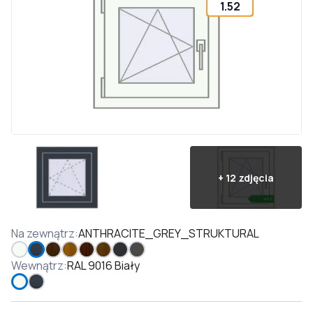
1.52
+
12
zdjęcia
Na zewnątrz
:
ANTHRACITE_GREY_STRUKTURAL
Wewnątrz
:
RAL 9016 Biały