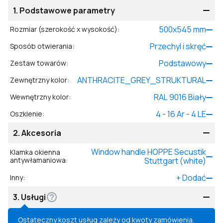
1.
Podstawowe parametry
500
x
545
mm
Rozmiar (szerokość x wysokość)
:
Przechyl i skręć
Sposób otwierania
:
Podstawowy
Zestaw towarów
:
ANTHRACITE_GREY_STRUKTURAL
Zewnętrzny kolor
:
RAL 9016 Biały
Wewnętrzny kolor
:
4 - 16 Ar - 4 LE
Oszklenie
:
2.
Akcesoria
Window handle HOPPE Secustik
Klamka okienna
antywłamaniowa
:
Stuttgart (white)
+
Dodać
Inny
:
3.
Usługi
Ostateczny koszt usług zależy od kwoty zamówienia.