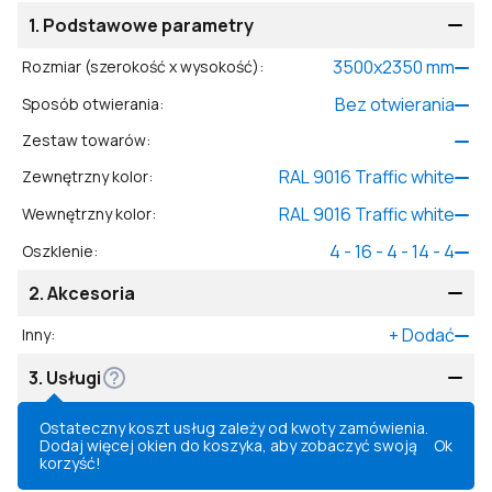
1.
Podstawowe parametry
3500
x
2350
mm
Rozmiar (szerokość x wysokość)
:
Bez otwierania
Sposób otwierania
:
Zestaw towarów
:
RAL 9016 Traffic white
Zewnętrzny kolor
:
RAL 9016 Traffic white
Wewnętrzny kolor
:
4 - 16 - 4 - 14 - 4
Oszklenie
:
2.
Akcesoria
+
Dodać
Inny
:
3.
Usługi
Ostateczny koszt usług zależy od kwoty zamówienia.
Dodaj więcej okien do koszyka, aby zobaczyć swoją
Ok
korzyść!