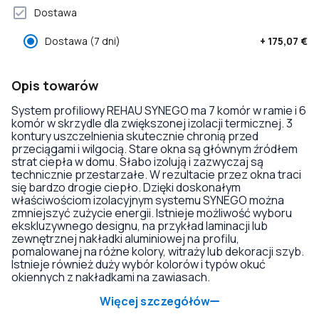
Dostawa
Dostawa
(7 dni)
+
175,07 €
Opis towarów
System profiliowy REHAU SYNEGO ma 7 komór w ramie i 6
komór w skrzydle dla zwiększonej izolacji termicznej. 3
kontury uszczelnienia skutecznie chronią przed
przeciągami i wilgocią. Stare okna są głównym źródłem
strat ciepła w domu. Słabo izolują i zazwyczaj są
technicznie przestarzałe. W rezultacie przez okna traci
się bardzo drogie ciepło. Dzięki doskonałym
właściwościom izolacyjnym systemu SYNEGO można
zmniejszyć zużycie energii. Istnieje możliwość wyboru
ekskluzywnego designu, na przykład laminacji lub
zewnętrznej nakładki aluminiowej na profilu,
pomalowanej na różne kolory, witraży lub dekoracji szyb.
Istnieje również duży wybór kolorów i typów okuć
okiennych z nakładkami na zawiasach.
Więcej szczegółów