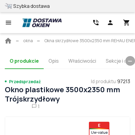
Szybka dostawa
Najlepsza cen
Strona
okna
Okna skrzydłowe 3500x2350 mm REHAU ENERG
główna
O produkcie
Opis
Właściwości
Sekcje i cert
Id produktu
:
97213
Przedsprzedaż
Okno plastikowe 3500x2350 mm
Trójskrzydłowy
1
E
Uw-value