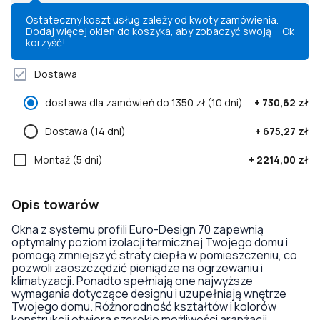
Ostateczny koszt usług zależy od kwoty zamówienia.
Dodaj więcej okien do koszyka, aby zobaczyć swoją
Ok
korzyść!
Dostawa
dostawa dla zamówień do 1350 zł
(10 dni)
+
730,62 zł
Dostawa
(14 dni)
+
675,27 zł
Montaż
(5 dni)
+
2214,00 zł
Opis towarów
Okna z systemu profili Euro-Design 70 zapewnią
optymalny poziom izolacji termicznej Twojego domu i
pomogą zmniejszyć straty ciepła w pomieszczeniu, co
pozwoli zaoszczędzić pieniądze na ogrzewaniu i
klimatyzacji. Ponadto spełniają one najwyższe
wymagania dotyczące designu i uzupełniają wnętrze
Twojego domu. Różnorodność kształtów i kolorów
konstrukcji otwiera szerokie możliwości aranżacji