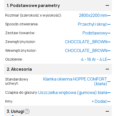
1.
Podstawowe parametry
2800
x
2200
mm
Rozmiar (szerokość x wysokość)
:
Przechyl i skręć
Sposób otwierania
:
Podstawowy
Zestaw towarów
:
CHOCOLATE_BROWN
Zewnętrzny kolor
:
CHOCOLATE_BROWN
Wewnętrzny kolor
:
4 - 16 Ar - 4 LE
Oszklenie
:
2.
Akcesoria
Klamka okienna HOPPE COMFORT
Standardowy
uchwyt
:
(biała)
Uszczelka wrębowa (gumowa) biała
Czapka do glazury
:
+
Dodać
Inny
:
3.
Usługi