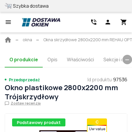
Szybka dostawa
Najlepsza cen
Strona
okna
Okna skrzydłowe 2800x2200 mm REHAU OP
główna
O produkcie
Opis
Właściwości
Sekcje i cert
Id produktu
:
97536
Przedsprzedaż
Okno plastikowe 2800x2200 mm
Trójskrzydłowy
Zostaw recenzję
С
Podstawowy produkt
Uw-value