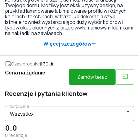
Twojego domu. Możliwy jest ekskluzywny design, na
przykład laminowanie lub malowanie profilu w różnych
kolorach i teksturach, witraże lub dekoracja szyb.
Istnieje również wystarczająco duży wybór kolorów i
typów okuć okiennych z przeciwwłamaniowymi klamkami
na nakładki na zawiasach.
Więcej szczegółów
Czas produkcji
:
30
dni
Cena na żądanie
Zamów teraz
Recenzje i pytania klientów
Sortowanie
0.0
0
recenzje