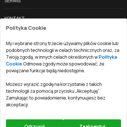
SERWIS
Kontakt z nami
Drzwi balkonowe
Dostawa i płatność
Nasz blog
Drzwi zewnętrzne
KONTAKT
Warunki zwrotu towarów
Jak zmierzyć okna
Drzwi wewnętrzne
Polityka Cookie
Biuro
:
ul. Święty Marcin 29/8, 61-806 Poznań
Gwarancja
Dla firm, współpraca
Polityka prywatności
undefined(undefined)
My i wybrane strony trzecie używamy plików cookie lub
undefined(undefined)
podobnych technologii w celach technicznych oraz, za
Twoją zgodą, w innych celach określonych w
Polityka
info@toptechnik.com.pl
Cookie
.
Odmowa zgody może spowodować, że
powiązane funkcje będą niedostępne.
Możesz wyrazić zgodę na korzystanie z takich
technologii za pomocą przycisku „Akceptuję”.
Polityka prywatności
Zamykając to powiadomienie, kontynuujesz bez
REGULAMIN
akceptacji.
Warunki i terminy dostawy
Odrzucić
Zaakceptuj