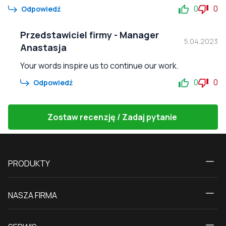
0
0
Odpowiedź
Przedstawiciel firmy
-
Manager
5.04.2023
Anastasja
Your words inspire us to continue our work.
0
0
Odpowiedź
Zostaw recenzję / Zadaj pytanie
PRODUKTY
Kalkulator
NASZA FIRMA
Okna
O nas
Drzwi tarasowe