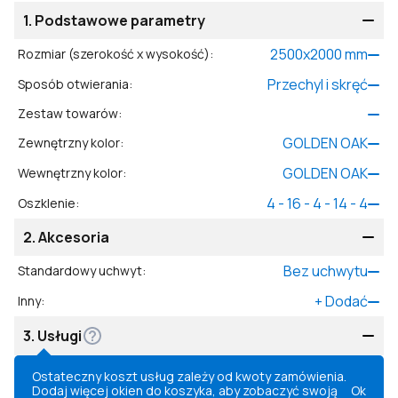
1.
Podstawowe parametry
2500
x
2000
mm
Rozmiar (szerokość x wysokość)
:
Przechyl i skręć
Sposób otwierania
:
Zestaw towarów
:
GOLDEN OAK
Zewnętrzny kolor
:
GOLDEN OAK
Wewnętrzny kolor
:
4 - 16 - 4 - 14 - 4
Oszklenie
:
2.
Akcesoria
Bez uchwytu
Standardowy uchwyt
:
+
Dodać
Inny
:
3.
Usługi
Ostateczny koszt usług zależy od kwoty zamówienia.
Dodaj więcej okien do koszyka, aby zobaczyć swoją
Ok