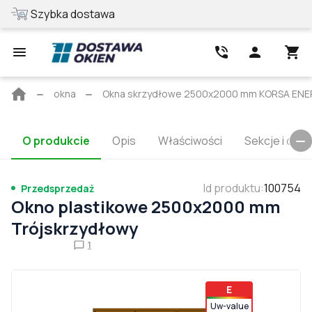
Szybka dostawa
Najlepsza cen
Strona
okna
Okna skrzydłowe 2500x2000 mm KORSA EN
główna
O produkcie
Opis
Właściwości
Sekcje i cert
Id produktu
:
100754
Przedsprzedaż
Okno plastikowe 2500x2000 mm
Trójskrzydłowy
1
E
Uw-value