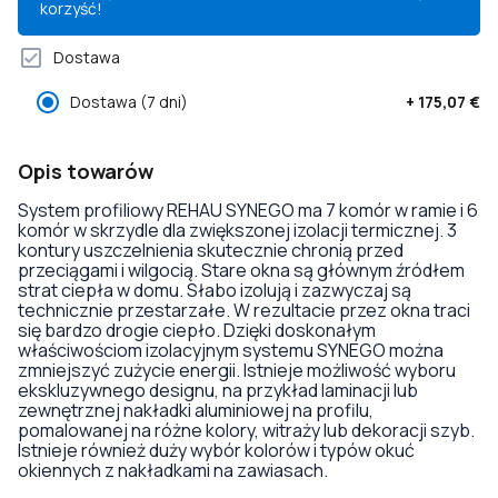
korzyść!
Dostawa
Dostawa
(7 dni)
+
175,07 €
Opis towarów
System profiliowy REHAU SYNEGO ma 7 komór w ramie i 6
komór w skrzydle dla zwiększonej izolacji termicznej. 3
kontury uszczelnienia skutecznie chronią przed
przeciągami i wilgocią. Stare okna są głównym źródłem
strat ciepła w domu. Słabo izolują i zazwyczaj są
technicznie przestarzałe. W rezultacie przez okna traci
się bardzo drogie ciepło. Dzięki doskonałym
właściwościom izolacyjnym systemu SYNEGO można
zmniejszyć zużycie energii. Istnieje możliwość wyboru
ekskluzywnego designu, na przykład laminacji lub
zewnętrznej nakładki aluminiowej na profilu,
pomalowanej na różne kolory, witraży lub dekoracji szyb.
Istnieje również duży wybór kolorów i typów okuć
okiennych z nakładkami na zawiasach.