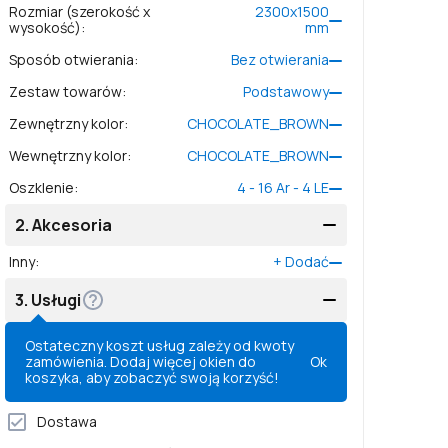
Rozmiar (szerokość x
2300
x
1500
wysokość)
:
mm
Sposób otwierania
:
Bez otwierania
Zestaw towarów
:
Podstawowy
Zewnętrzny kolor
:
CHOCOLATE_BROWN
Wewnętrzny kolor
:
CHOCOLATE_BROWN
Oszklenie
:
4 - 16 Ar - 4 LE
2.
Akcesoria
Inny
:
+
Dodać
3.
Usługi
Ostateczny koszt usług zależy od kwoty
zamówienia. Dodaj więcej okien do
Ok
koszyka, aby zobaczyć swoją korzyść!
Dostawa