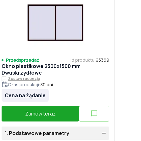
Przedsprzedaż
Id produktu
:
95369
Okno plastikowe 2300x1500 mm
Dwuskrzydłowe
Zostaw recenzję
Czas produkcji
:
30
dni
Cena na żądanie
Zamów teraz
1.
Podstawowe parametry