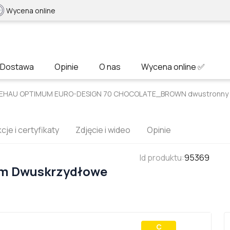
Wycena online
Dostawa
Opinie
O nas
Wycena online ✅
 REHAU OPTIMUM EURO-DESIGN 70 CHOCOLATE_BROWN dwustronny
cje i certyfikaty
Zdjęcie i wideo
Opinie
Id produktu
:
95369
mm Dwuskrzydłowe
С