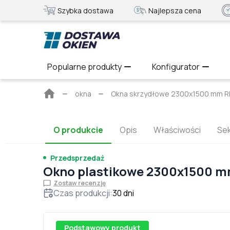
Szybka dostawa
Najlepsza cena
Popularne produkty
Konfigurator
Strona
okna
Okna skrzydłowe 2300x1500 mm
główna
O produkcie
Opis
Właściwości
Sek
Przedsprzedaż
Okno plastikowe 2300x1500 
Zostaw recenzję
Czas produkcji
:
30
dni
Podstawowy produkt