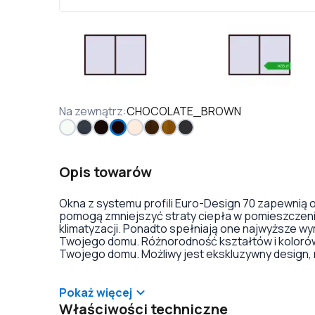
Na zewnątrz
:
CHOCOLATE_BROWN
Opis towarów
Okna z systemu profili Euro-Design 70 zapewnią o
pomogą zmniejszyć straty ciepła w pomieszczeniu
klimatyzacji. Ponadto spełniają one najwyższe w
Twojego domu. Różnorodność kształtów i kolorów 
Twojego domu. Możliwy jest ekskluzywny design, 
kolorach i teksturach, witraże lub dekoracja szyb
typów okuć okiennych z przeciwwłamaniowymi kla
Pokaż więcej
Właściwości techniczne