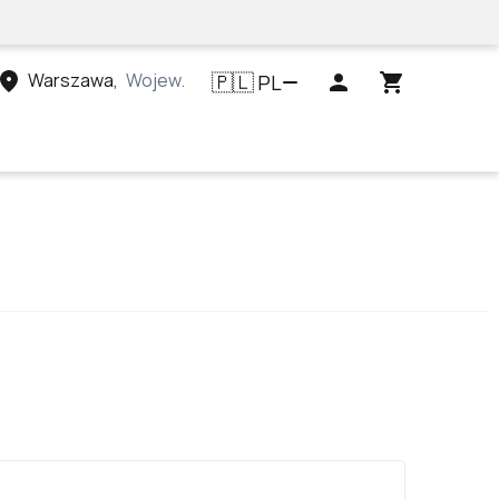
Warszawa
,
Województwo mazowieckie, Polska
PL
🇵🇱