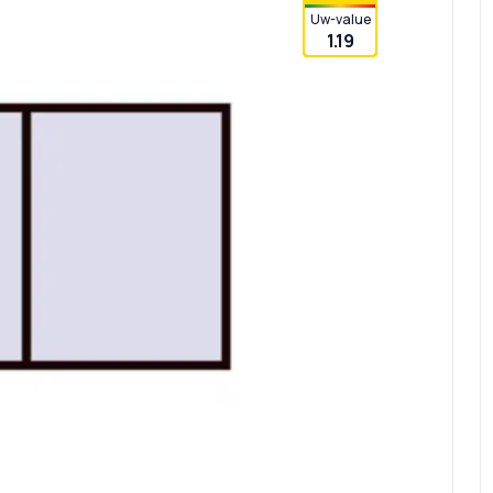
Uw-value
1.19