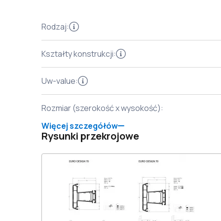
Rodzaj
:
Kształty konstrukcji
:
Uw-value
:
Rozmiar (szerokość x wysokość)
:
Więcej szczegółów
Rysunki przekrojowe