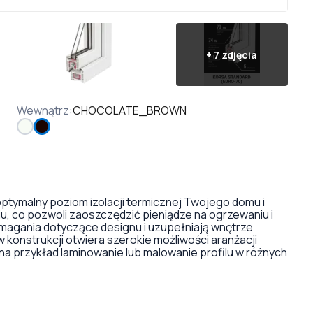
+
7
zdjęcia
Wewnątrz
:
CHOCOLATE_BROWN
ptymalny poziom izolacji termicznej Twojego domu i
, co pozwoli zaoszczędzić pieniądze na ogrzewaniu i
ymagania dotyczące designu i uzupełniają wnętrze
konstrukcji otwiera szerokie możliwości aranżacji
na przykład laminowanie lub malowanie profilu w różnych
. Istnieje również wystarczająco duży wybór kolorów i
mkami na nakładki na zawiasach.