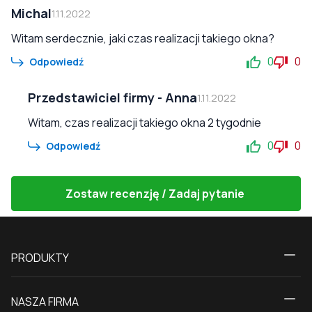
Michal
1.11.2022
Witam serdecznie, jaki czas realizacji takiego okna?
0
0
Odpowiedź
Przedstawiciel firmy
-
Anna
1.11.2022
Witam, czas realizacji takiego okna 2 tygodnie
0
0
Odpowiedź
Zostaw recenzję / Zadaj pytanie
PRODUKTY
Kalkulator
NASZA FIRMA
Okna