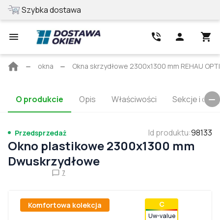
wa
Najlepsza cena
Strona
okna
Okna skrzydłowe 2300x1300 mm REHAU OP
główna
O produkcie
Opis
Właściwości
Sekcje i cert
Id produktu
:
98133
Przedsprzedaż
Okno plastikowe 2300x1300 mm
Dwuskrzydłowe
7
С
Komfortowa kolekcja
Uw-value