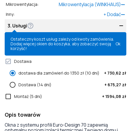
Mikrowentylacja (WINKHAUS)
Mikrowentylacja
:
+
Dodać
Inny
:
3.
Usługi
Ostateczny koszt usług zależy od kwoty zamówienia.
Dodaj więcej okien do koszyka, aby zobaczyć swoją
Ok
korzyść!
Dostawa
dostawa dla zamówień do 1350 zł
(10 dni)
+
730,62 zł
Dostawa
(14 dni)
+
675,27 zł
Montaż
(5 dni)
+
1594,08 zł
Opis towarów
Okna z systemu profili Euro-Design 70 zapewnią
optymalny poziom izolacji termicznej Twojego domu i