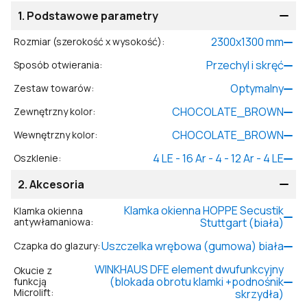
1.
Podstawowe parametry
2300
x
1300
mm
Rozmiar (szerokość x wysokość)
:
Przechyl i skręć
Sposób otwierania
:
Optymalny
Zestaw towarów
:
CHOCOLATE_BROWN
Zewnętrzny kolor
:
CHOCOLATE_BROWN
Wewnętrzny kolor
:
4 LE - 16 Ar - 4 - 12 Ar - 4 LE
Oszklenie
:
2.
Akcesoria
Klamka okienna HOPPE Secustik
Klamka okienna
antywłamaniowa
:
Stuttgart (biała)
Uszczelka wrębowa (gumowa) biała
Czapka do glazury
:
WINKHAUS DFE element dwufunkcyjny
Okucie z
(blokada obrotu klamki +podnośnik
funkcją
Microlift
:
skrzydła)