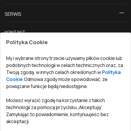
O nas
Drzwi tarasowe
SERWIS
Kontakt z nami
Drzwi balkonowe
Dostawa i płatność
Nasz blog
Drzwi zewnętrzne
KONTAKT
Warunki zwrotu towarów
Jak zmierzyć okna
Drzwi wewnętrzne
Polityka Cookie
Biuro
:
ul. Święty Marcin 29/8, 61-806 Poznań
Gwarancja
Dla firm, współpraca
Polityka prywatności
undefined(undefined)
My i wybrane strony trzecie używamy plików cookie lub
undefined(undefined)
podobnych technologii w celach technicznych oraz, za
Twoją zgodą, w innych celach określonych w
Polityka
info@toptechnik.com.pl
Cookie
.
Odmowa zgody może spowodować, że
powiązane funkcje będą niedostępne.
Możesz wyrazić zgodę na korzystanie z takich
technologii za pomocą przycisku „Akceptuję”.
Polityka prywatności
Zamykając to powiadomienie, kontynuujesz bez
REGULAMIN
akceptacji.