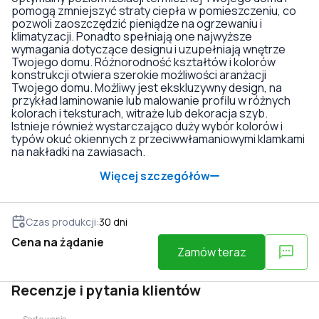
pomogą zmniejszyć straty ciepła w pomieszczeniu, co
pozwoli zaoszczędzić pieniądze na ogrzewaniu i
klimatyzacji. Ponadto spełniają one najwyższe
wymagania dotyczące designu i uzupełniają wnętrze
Twojego domu. Różnorodność kształtów i kolorów
konstrukcji otwiera szerokie możliwości aranżacji
Twojego domu. Możliwy jest ekskluzywny design, na
przykład laminowanie lub malowanie profilu w różnych
kolorach i teksturach, witraże lub dekoracja szyb.
Istnieje również wystarczająco duży wybór kolorów i
typów okuć okiennych z przeciwwłamaniowymi klamkami
na nakładki na zawiasach.
Więcej szczegółów
Czas produkcji
:
30
dni
Cena na żądanie
Zamów teraz
Recenzje i pytania klientów