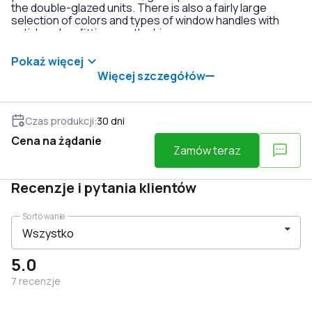
the double-glazed units. There is also a fairly large
selection of colors and types of window handles with
anti-burglary fittings on the hinges.
Pokaż więcej
Więcej szczegółów
Czas produkcji
:
30
dni
Cena na żądanie
Zamów teraz
Recenzje i pytania klientów
Sortowanie
5.0
7
recenzje