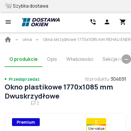
Szybka dostawa
Najlepsza cen
Strona
okna
Okna skrzydłowe 1770x1085 mm REHAU ENE
główna
O produkcie
Opis
Właściwości
Sekcje i cert
Id produktu
:
304691
Przedsprzedaż
Okno plastikowe 1770x1085 mm
Dwuskrzydłowe
7
С
Premium
Uw-value