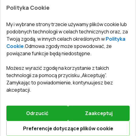
Jak zmierzyć okna
Drzwi wewnętrzne
Polityka Cookie
Biuro
:
ul. Święty Marcin 29/8, 61-806 Poznań
Gwarancja
Dla firm, współpraca
Polityka prywatności
undefined(undefined)
My i wybrane strony trzecie używamy plików cookie lub
undefined(undefined)
podobnych technologii w celach technicznych oraz, za
Twoją zgodą, w innych celach określonych w
Polityka
info@toptechnik.com.pl
Cookie
.
Odmowa zgody może spowodować, że
powiązane funkcje będą niedostępne.
Możesz wyrazić zgodę na korzystanie z takich
technologii za pomocą przycisku „Akceptuję”.
Polityka prywatności
Zamykając to powiadomienie, kontynuujesz bez
REGULAMIN
akceptacji.
Warunki i terminy dostawy
Odrzucić
Zaakceptuj
©
2026
.
Wszelkie prawa zastrzeżone
.
Obsługiwany przez
Vitrager.com
.
Zgłosić problem
?
Preferencje dotyczące plików cookie