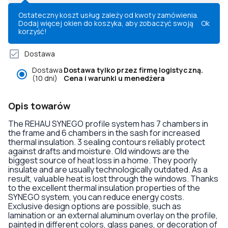
Ostateczny koszt usług zależy od kwoty zamówienia.
Dodaj więcej okien do koszyka, aby zobaczyć swoją
Ok
korzyść!
Dostawa
Dostawa
Dostawa tylko przez firmę logistyczną.
(10 dni)
Cena i warunki u menedżera
Opis towarów
The REHAU SYNEGO profile system has 7 chambers in
the frame and 6 chambers in the sash for increased
thermal insulation. 3 sealing contours reliably protect
against drafts and moisture. Old windows are the
biggest source of heat loss in a home. They poorly
insulate and are usually technologically outdated. As a
result, valuable heat is lost through the windows. Thanks
to the excellent thermal insulation properties of the
SYNEGO system, you can reduce energy costs.
Exclusive design options are possible, such as
lamination or an external aluminum overlay on the profile,
painted in different colors, glass panes, or decoration of