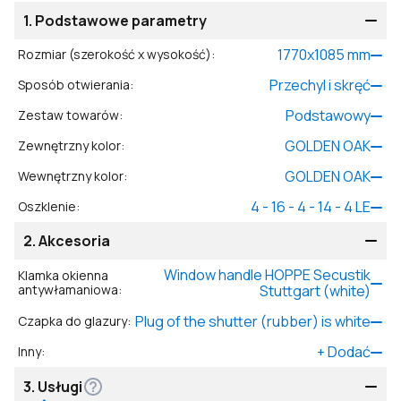
1.
Podstawowe parametry
1770
x
1085
mm
Rozmiar (szerokość x wysokość)
:
Przechyl i skręć
Sposób otwierania
:
Podstawowy
Zestaw towarów
:
GOLDEN OAK
Zewnętrzny kolor
:
GOLDEN OAK
Wewnętrzny kolor
:
4 - 16 - 4 - 14 - 4 LE
Oszklenie
:
2.
Akcesoria
Window handle HOPPE Secustik
Klamka okienna
antywłamaniowa
:
Stuttgart (white)
Plug of the shutter (rubber) is white
Czapka do glazury
:
+
Dodać
Inny
:
3.
Usługi