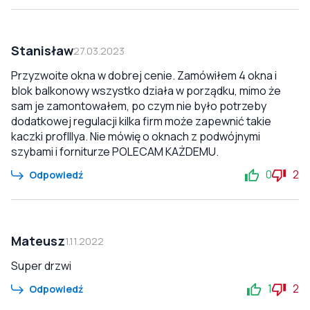
Stanisław
27.03.2023
Przyzwoite okna w dobrej cenie. Zamówiłem 4 okna i
blok balkonowy wszystko działa w porządku, mimo że
sam je zamontowałem, po czym nie było potrzeby
dodatkowej regulacji kilka firm może zapewnić takie
kaczki profIllya. Nie mówię o oknach z podwójnymi
szybami i forniturze POLECAM KAŻDEMU.
0
2
Odpowiedź
Mateusz
1.11.2022
Super drzwi
1
2
Odpowiedź