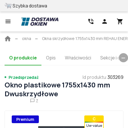
Szybka dostawa
Najlepsza cena
Strona
okna
Okna skrzydłowe 1755x1430 mm REHAU EN
główna
O produkcie
Opis
Właściwości
Sekcje i cert
Id produktu
:
303269
Przedsprzedaż
Okno plastikowe 1755x1430 mm
Dwuskrzydłowe
7
С
Premium
Uw-value