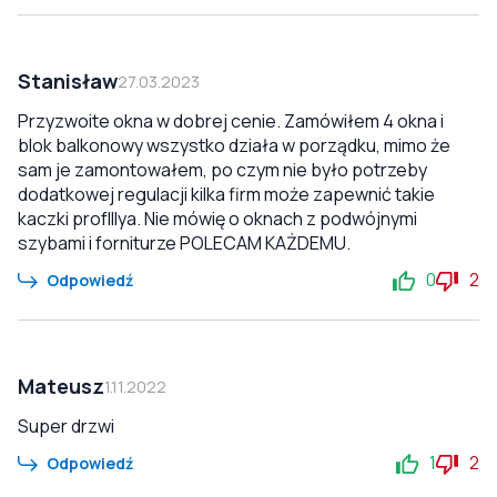
Stanisław
27.03.2023
Przyzwoite okna w dobrej cenie. Zamówiłem 4 okna i
blok balkonowy wszystko działa w porządku, mimo że
sam je zamontowałem, po czym nie było potrzeby
dodatkowej regulacji kilka firm może zapewnić takie
kaczki profIllya. Nie mówię o oknach z podwójnymi
szybami i forniturze POLECAM KAŻDEMU.
0
2
Odpowiedź
Mateusz
1.11.2022
Super drzwi
1
2
Odpowiedź