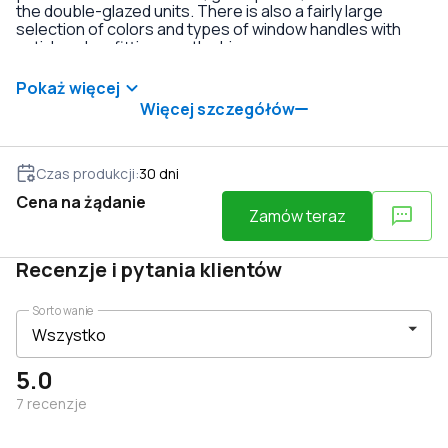
the double-glazed units. There is also a fairly large
selection of colors and types of window handles with
anti-burglary fittings on the hinges.
Pokaż więcej
Więcej szczegółów
Czas produkcji
:
30
dni
Cena na żądanie
Zamów teraz
Recenzje i pytania klientów
Sortowanie
5.0
7
recenzje