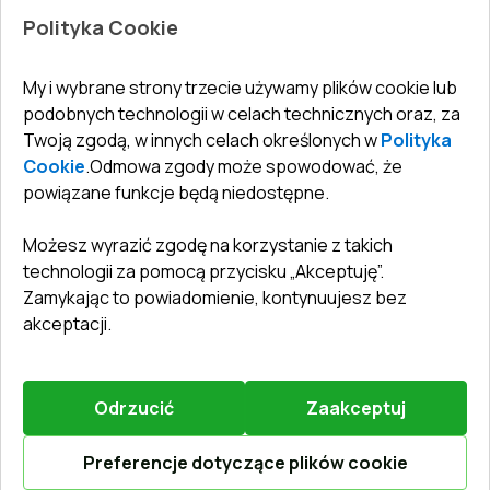
Jak zmierzyć okna
Drzwi wewnętrzne
Polityka Cookie
Biuro
:
ul. Święty Marcin 29/8, 61-806 Poznań
Gwarancja
Dla firm, współpraca
Polityka prywatności
undefined(undefined)
My i wybrane strony trzecie używamy plików cookie lub
undefined(undefined)
podobnych technologii w celach technicznych oraz, za
Twoją zgodą, w innych celach określonych w
Polityka
info@toptechnik.com.pl
Cookie
.
Odmowa zgody może spowodować, że
powiązane funkcje będą niedostępne.
Możesz wyrazić zgodę na korzystanie z takich
technologii za pomocą przycisku „Akceptuję”.
Polityka prywatności
Zamykając to powiadomienie, kontynuujesz bez
REGULAMIN
akceptacji.
Warunki i terminy dostawy
Odrzucić
Zaakceptuj
©
2026
.
Wszelkie prawa zastrzeżone
.
Obsługiwany przez
Vitrager.com
.
Zgłosić problem
?
Preferencje dotyczące plików cookie