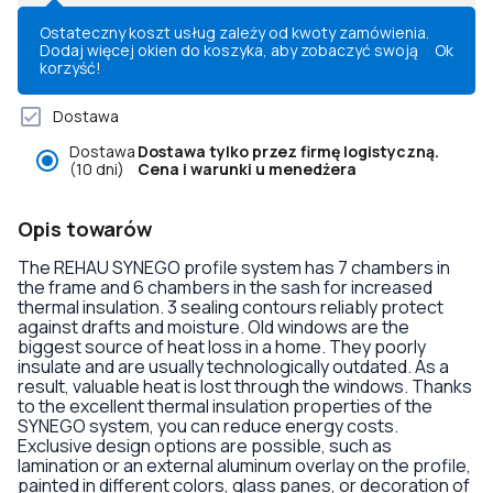
Ostateczny koszt usług zależy od kwoty zamówienia.
Dodaj więcej okien do koszyka, aby zobaczyć swoją
Ok
korzyść!
Dostawa
Dostawa
Dostawa tylko przez firmę logistyczną.
(10 dni)
Cena i warunki u menedżera
Opis towarów
The REHAU SYNEGO profile system has 7 chambers in
the frame and 6 chambers in the sash for increased
thermal insulation. 3 sealing contours reliably protect
against drafts and moisture. Old windows are the
biggest source of heat loss in a home. They poorly
insulate and are usually technologically outdated. As a
result, valuable heat is lost through the windows. Thanks
to the excellent thermal insulation properties of the
SYNEGO system, you can reduce energy costs.
Exclusive design options are possible, such as
lamination or an external aluminum overlay on the profile,
painted in different colors, glass panes, or decoration of