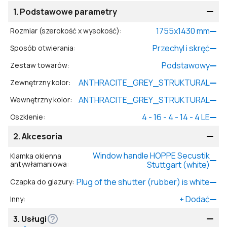
1.
Podstawowe parametry
1755
x
1430
mm
Rozmiar (szerokość x wysokość)
:
Przechyl i skręć
Sposób otwierania
:
Podstawowy
Zestaw towarów
:
ANTHRACITE_GREY_STRUKTURAL
Zewnętrzny kolor
:
ANTHRACITE_GREY_STRUKTURAL
Wewnętrzny kolor
:
4 - 16 - 4 - 14 - 4 LE
Oszklenie
:
2.
Akcesoria
Window handle HOPPE Secustik
Klamka okienna
antywłamaniowa
:
Stuttgart (white)
Plug of the shutter (rubber) is white
Czapka do glazury
:
+
Dodać
Inny
:
3.
Usługi