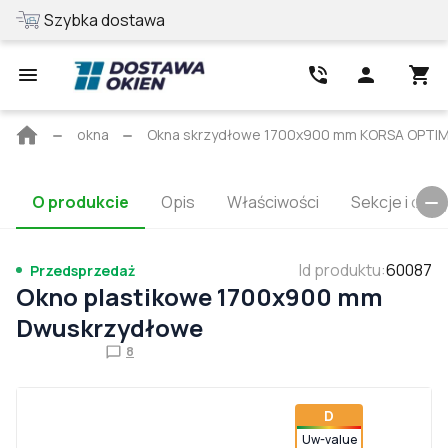
Szybka dostawa
Najlepsza cen
Strona
okna
Okna skrzydłowe 1700x900 mm KORSA OPTI
główna
O produkcie
Opis
Właściwości
Sekcje i cert
Id produktu
:
60087
Przedsprzedaż
Okno plastikowe 1700x900 mm
Dwuskrzydłowe
8
D
Uw-value