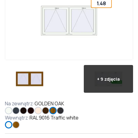
1.48
+
9
zdjęcia
Na zewnątrz
:
GOLDEN OAK
Wewnątrz
:
RAL 9016 Traffic white