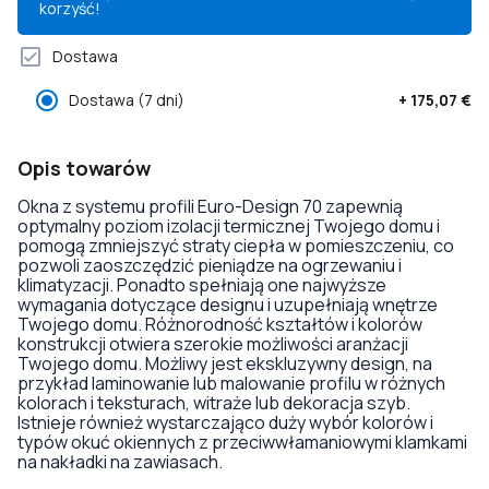
korzyść!
Dostawa
Dostawa
(7 dni)
+
175,07 €
Opis towarów
Okna z systemu profili Euro-Design 70 zapewnią
optymalny poziom izolacji termicznej Twojego domu i
pomogą zmniejszyć straty ciepła w pomieszczeniu, co
pozwoli zaoszczędzić pieniądze na ogrzewaniu i
klimatyzacji. Ponadto spełniają one najwyższe
wymagania dotyczące designu i uzupełniają wnętrze
Twojego domu. Różnorodność kształtów i kolorów
konstrukcji otwiera szerokie możliwości aranżacji
Twojego domu. Możliwy jest ekskluzywny design, na
przykład laminowanie lub malowanie profilu w różnych
kolorach i teksturach, witraże lub dekoracja szyb.
Istnieje również wystarczająco duży wybór kolorów i
typów okuć okiennych z przeciwwłamaniowymi klamkami
na nakładki na zawiasach.