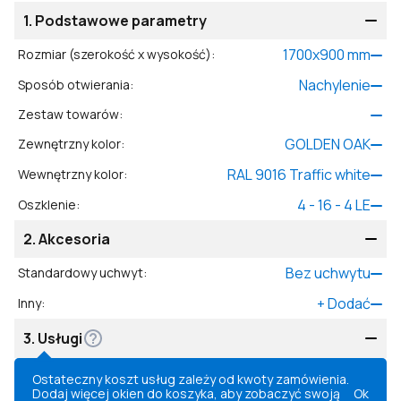
1.
Podstawowe parametry
1700
x
900
mm
Rozmiar (szerokość x wysokość)
:
Nachylenie
Sposób otwierania
:
Zestaw towarów
:
GOLDEN OAK
Zewnętrzny kolor
:
RAL 9016 Traffic white
Wewnętrzny kolor
:
4 - 16 - 4 LE
Oszklenie
:
2.
Akcesoria
Bez uchwytu
Standardowy uchwyt
:
+
Dodać
Inny
:
3.
Usługi
Ostateczny koszt usług zależy od kwoty zamówienia.
Dodaj więcej okien do koszyka, aby zobaczyć swoją
Ok