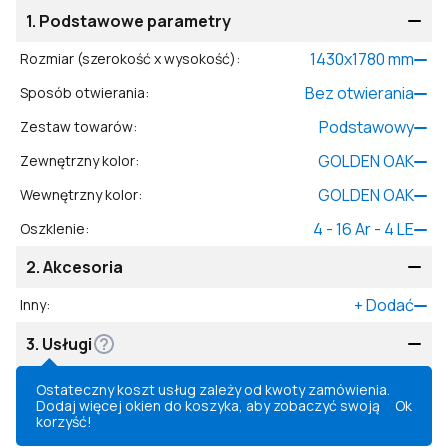
1.
Podstawowe parametry
1430
x
1780
mm
Rozmiar (szerokość x wysokość)
:
Bez otwierania
Sposób otwierania
:
Podstawowy
Zestaw towarów
:
GOLDEN OAK
Zewnętrzny kolor
:
GOLDEN OAK
Wewnętrzny kolor
:
4 - 16 Ar - 4 LE
Oszklenie
:
2.
Akcesoria
+
Dodać
Inny
:
3.
Usługi
Ostateczny koszt usług zależy od kwoty zamówienia.
Dodaj więcej okien do koszyka, aby zobaczyć swoją
Ok
korzyść!