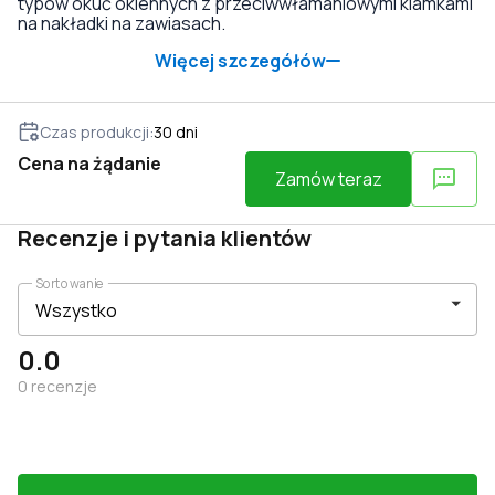
typów okuć okiennych z przeciwwłamaniowymi klamkami
na nakładki na zawiasach.
Więcej szczegółów
Czas produkcji
:
30
dni
Cena na żądanie
Zamów teraz
Recenzje i pytania klientów
Sortowanie
0.0
0
recenzje