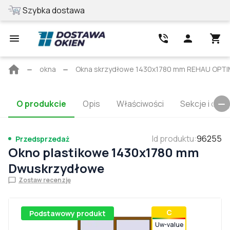
Szybka dostawa
Najlepsza cen
Strona
okna
Okna skrzydłowe 1430x1780 mm REHAU OPT
główna
O produkcie
Opis
Właściwości
Sekcje i cert
Id produktu
:
96255
Przedsprzedaż
Okno plastikowe 1430x1780 mm
Dwuskrzydłowe
Zostaw recenzję
С
Podstawowy produkt
Uw-value