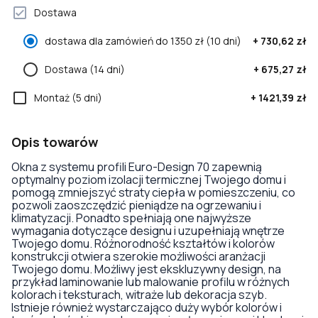
Dostawa
dostawa dla zamówień do 1350 zł
(10 dni)
+
730,62 zł
Dostawa
(14 dni)
+
675,27 zł
Montaż
(5 dni)
+
1421,39 zł
Opis towarów
Okna z systemu profili Euro-Design 70 zapewnią
optymalny poziom izolacji termicznej Twojego domu i
pomogą zmniejszyć straty ciepła w pomieszczeniu, co
pozwoli zaoszczędzić pieniądze na ogrzewaniu i
klimatyzacji. Ponadto spełniają one najwyższe
wymagania dotyczące designu i uzupełniają wnętrze
Twojego domu. Różnorodność kształtów i kolorów
konstrukcji otwiera szerokie możliwości aranżacji
Twojego domu. Możliwy jest ekskluzywny design, na
przykład laminowanie lub malowanie profilu w różnych
kolorach i teksturach, witraże lub dekoracja szyb.
Istnieje również wystarczająco duży wybór kolorów i