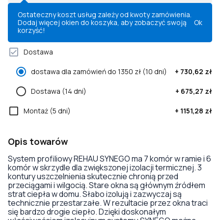
Ostateczny koszt usług zależy od kwoty zamówienia.
Dodaj więcej okien do koszyka, aby zobaczyć swoją
Ok
korzyść!
Dostawa
dostawa dla zamówień do 1350 zł
(10 dni)
+
730,62 zł
Dostawa
(14 dni)
+
675,27 zł
Montaż
(5 dni)
+
1151,28 zł
Opis towarów
System profiliowy REHAU SYNEGO ma 7 komór w ramie i 6
komór w skrzydle dla zwiększonej izolacji termicznej. 3
kontury uszczelnienia skutecznie chronią przed
przeciągami i wilgocią. Stare okna są głównym źródłem
strat ciepła w domu. Słabo izolują i zazwyczaj są
technicznie przestarzałe. W rezultacie przez okna traci
się bardzo drogie ciepło. Dzięki doskonałym