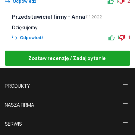
1
2
Odpowiedź
Przedstawiciel firmy
-
Anna
1.11.2022
Dziękujemy
1
1
Odpowiedź
Zostaw recenzję / Zadaj pytanie
PRODUKTY
Kalkulator
NASZA FIRMA
Okna
O nas
Drzwi tarasowe
SERWIS
Kontakt z nami
Drzwi balkonowe
Dostawa i płatność