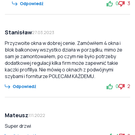
0
3
Odpowiedź
Stanisław
27.03.2023
Przyzwoite okna w dobrej cenie. Zamówiłem 4 okna i
blok balkonowy wszystko działa w porządku, mimo że
sam je zamontowałem, po czym nie było potrzeby
dodatkowej regulacji kilka firm może zapewnić takie
kaczki profIllya. Nie mówię o oknach z podwójnymi
szybami i forniturze POLECAM KAŻDEMU.
0
2
Odpowiedź
Mateusz
1.11.2022
Super drzwi