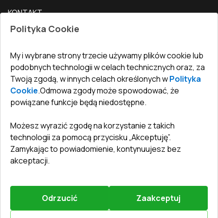
Nasz blog
Drzwi zewnętrzne
KONTAKT
Warunki zwrotu towarów
Jak zmierzyć okna
Drzwi wewnętrzne
Polityka Cookie
Biuro
:
ul. Święty Marcin 29/8, 61-806 Poznań
Gwarancja
Dla firm, współpraca
Polityka prywatności
undefined(undefined)
My i wybrane strony trzecie używamy plików cookie lub
undefined(undefined)
podobnych technologii w celach technicznych oraz, za
Twoją zgodą, w innych celach określonych w
Polityka
info@toptechnik.com.pl
Cookie
.
Odmowa zgody może spowodować, że
powiązane funkcje będą niedostępne.
Możesz wyrazić zgodę na korzystanie z takich
technologii za pomocą przycisku „Akceptuję”.
Polityka prywatności
Zamykając to powiadomienie, kontynuujesz bez
REGULAMIN
akceptacji.
Warunki i terminy dostawy
Odrzucić
Zaakceptuj
©
2026
.
Wszelkie prawa zastrzeżone
.