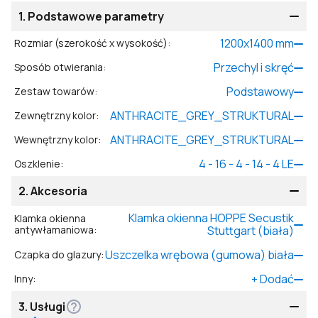
1.
Podstawowe parametry
1200
x
1400
mm
Rozmiar (szerokość x wysokość)
:
Przechyl i skręć
Sposób otwierania
:
Podstawowy
Zestaw towarów
:
ANTHRACITE_GREY_STRUKTURAL
Zewnętrzny kolor
:
ANTHRACITE_GREY_STRUKTURAL
Wewnętrzny kolor
:
4 - 16 - 4 - 14 - 4 LE
Oszklenie
:
2.
Akcesoria
Klamka okienna HOPPE Secustik
Klamka okienna
antywłamaniowa
:
Stuttgart (biała)
Uszczelka wrębowa (gumowa) biała
Czapka do glazury
:
+
Dodać
Inny
:
3.
Usługi