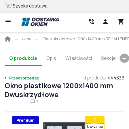
Szybka dostawa
Najlepsza cen
Strona
okna
Okna skrzydłowe 1200x1400 mm REHAU EN
główna
O produkcie
Opis
Właściwości
Sekcje i cert
Id produktu
:
444339
Przedsprzedaż
Okno plastikowe 1200x1400 mm
Dwuskrzydłowe
7
С
Premium
Uw-value