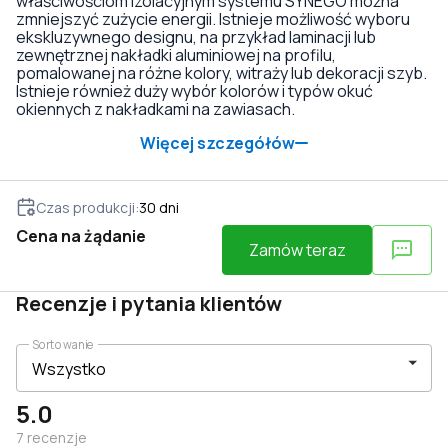
właściwościom izolacyjnym systemu SYNEGO można
zmniejszyć zużycie energii. Istnieje możliwość wyboru
ekskluzywnego designu, na przykład laminacji lub
zewnętrznej nakładki aluminiowej na profilu,
pomalowanej na różne kolory, witraży lub dekoracji szyb.
Istnieje również duży wybór kolorów i typów okuć
okiennych z nakładkami na zawiasach.
Więcej szczegółów
Czas produkcji
:
30
dni
Cena na żądanie
Zamów teraz
Recenzje i pytania klientów
Sortowanie
5.0
7
recenzje