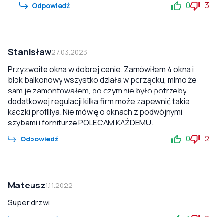
0
3
Odpowiedź
Stanisław
27.03.2023
Przyzwoite okna w dobrej cenie. Zamówiłem 4 okna i
blok balkonowy wszystko działa w porządku, mimo że
sam je zamontowałem, po czym nie było potrzeby
dodatkowej regulacji kilka firm może zapewnić takie
kaczki profIllya. Nie mówię o oknach z podwójnymi
szybami i forniturze POLECAM KAŻDEMU.
0
2
Odpowiedź
Mateusz
1.11.2022
Super drzwi