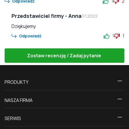
1
2
Odpowiedź
Przedstawiciel firmy
-
Anna
1.11.2022
Dziękujemy
1
1
Odpowiedź
Zostaw recenzję / Zadaj pytanie
PRODUKTY
Kalkulator
NASZA FIRMA
Okna
O nas
Drzwi tarasowe
SERWIS
Kontakt z nami
Drzwi balkonowe
Dostawa i płatność