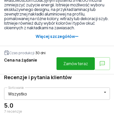
właściwościom izolacyjnym systemu SYNEGO można
zmniejszyć zużycie energii. Istnieje możliwość wyboru
ekskluzywnego designu, na przykład laminacji lub
zewnętrznej nakładki aluminiowej na profilu,
pomalowanej na różne kolory, witraży lub dekoracji szyb.
Istnieje również duży wybór kolorów i typów okuć
okiennych z nakładkami na zawiasach.
Więcej szczegółów
Czas produkcji
:
30
dni
Cena na żądanie
Zamów teraz
Recenzje i pytania klientów
Sortowanie
5.0
7
recenzje