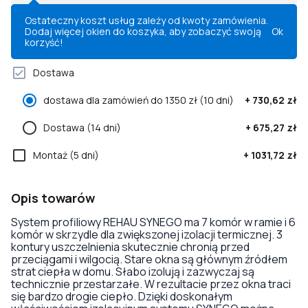
Ostateczny koszt usług zależy od kwoty zamówienia.
Dodaj więcej okien do koszyka, aby zobaczyć swoją
Ok
korzyść!
Dostawa
dostawa dla zamówień do 1350 zł
(10 dni)
+
730,62 zł
Dostawa
(14 dni)
+
675,27 zł
Montaż
(5 dni)
+
1031,72 zł
Opis towarów
System profiliowy REHAU SYNEGO ma 7 komór w ramie i 6
komór w skrzydle dla zwiększonej izolacji termicznej. 3
kontury uszczelnienia skutecznie chronią przed
przeciągami i wilgocią. Stare okna są głównym źródłem
strat ciepła w domu. Słabo izolują i zazwyczaj są
technicznie przestarzałe. W rezultacie przez okna traci
się bardzo drogie ciepło. Dzięki doskonałym