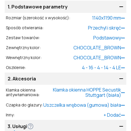
1.
Podstawowe parametry
1140
x
1190
mm
Rozmiar (szerokość x wysokość)
:
Przechyl i skręć
Sposób otwierania
:
Podstawowy
Zestaw towarów
:
CHOCOLATE_BROWN
Zewnętrzny kolor
:
CHOCOLATE_BROWN
Wewnętrzny kolor
:
4 - 16 - 4 - 14 - 4 LE
Oszklenie
:
2.
Akcesoria
Klamka okienna HOPPE Secustik
Klamka okienna
antywłamaniowa
:
Stuttgart (biała)
Uszczelka wrębowa (gumowa) biała
Czapka do glazury
:
+
Dodać
Inny
:
3.
Usługi