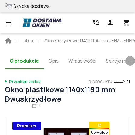
Szybka dostawa
Najlepsza cen
Strona
okna
Okna skrzydłowe 1140x1190 mm REHAU EN
główna
O produkcie
Opis
Właściwości
Sekcje i cert
Id produktu
:
444271
Przedsprzedaż
Okno plastikowe 1140x1190 mm
Dwuskrzydłowe
7
С
Premium
Uw-value