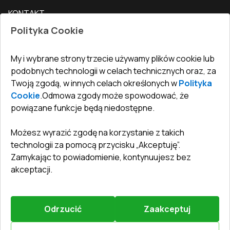
Nasz blog
Drzwi zewnętrzne
KONTAKT
Warunki zwrotu towarów
Jak zmierzyć okna
Drzwi wewnętrzne
Polityka Cookie
Biuro
:
ul. Święty Marcin 29/8, 61-806 Poznań
Gwarancja
Dla firm, współpraca
Polityka prywatności
undefined(undefined)
My i wybrane strony trzecie używamy plików cookie lub
undefined(undefined)
podobnych technologii w celach technicznych oraz, za
Twoją zgodą, w innych celach określonych w
Polityka
info@toptechnik.com.pl
Cookie
.
Odmowa zgody może spowodować, że
powiązane funkcje będą niedostępne.
Możesz wyrazić zgodę na korzystanie z takich
technologii za pomocą przycisku „Akceptuję”.
Polityka prywatności
Zamykając to powiadomienie, kontynuujesz bez
REGULAMIN
akceptacji.
Warunki i terminy dostawy
Odrzucić
Zaakceptuj
©
2026
.
Wszelkie prawa zastrzeżone
.