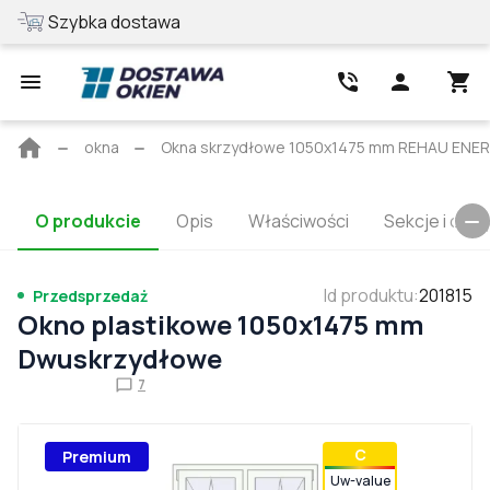
Szybka dostawa
Najlepsza cen
Strona
okna
Okna skrzydłowe 1050x1475 mm REHAU ENE
główna
O produkcie
Opis
Właściwości
Sekcje i cert
Id produktu
:
201815
Przedsprzedaż
Okno plastikowe 1050x1475 mm
Dwuskrzydłowe
7
С
Premium
Uw-value