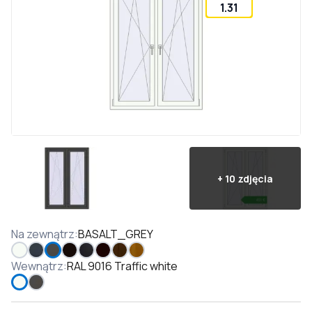
1.31
+
10
zdjęcia
Na zewnątrz
:
BASALT_GREY
Wewnątrz
:
RAL 9016 Traffic white