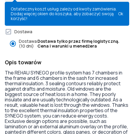
Ostateczny koszt usług zależy od kwoty zamówienia.
Dodaj więcej okien do koszyka, aby zobaczyć swoją
Ok
korzyść!
Dostawa
Dostawa
Dostawa tylko przez firmę logistyczną.
(10 dni)
Cena i warunki u menedżera
Opis towarów
The REHAU SYNEGO profile system has 7 chambers in
the frame and 6 chambers in the sash for increased
thermal insulation. 3 sealing contours reliably protect
against drafts and moisture. Old windows are the
biggest source of heat loss in a home. They poorly
insulate and are usually technologically outdated. As a
result, valuable heat is lost through the windows. Thanks
to the excellent thermal insulation properties of the
SYNEGO system, you can reduce energy costs.
Exclusive design options are possible, such as
lamination or an external aluminum overlay on the profile,
painted in different colors, glass panes, or decoration of