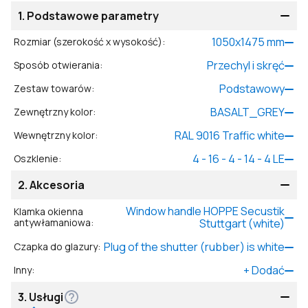
1.
Podstawowe parametry
1050
x
1475
mm
Rozmiar (szerokość x wysokość)
:
Przechyl i skręć
Sposób otwierania
:
Podstawowy
Zestaw towarów
:
BASALT_GREY
Zewnętrzny kolor
:
RAL 9016 Traffic white
Wewnętrzny kolor
:
4 - 16 - 4 - 14 - 4 LE
Oszklenie
:
2.
Akcesoria
Window handle HOPPE Secustik
Klamka okienna
antywłamaniowa
:
Stuttgart (white)
Plug of the shutter (rubber) is white
Czapka do glazury
:
+
Dodać
Inny
:
3.
Usługi