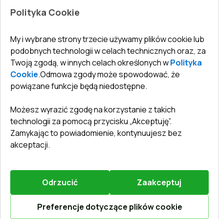
Jak zmierzyć okna
Drzwi wewnętrzne
Polityka Cookie
Biuro
:
ul. Święty Marcin 29/8, 61-806 Poznań
Gwarancja
Dla firm, współpraca
Polityka prywatności
undefined(undefined)
My i wybrane strony trzecie używamy plików cookie lub
undefined(undefined)
podobnych technologii w celach technicznych oraz, za
Twoją zgodą, w innych celach określonych w
Polityka
info@toptechnik.com.pl
Cookie
.
Odmowa zgody może spowodować, że
powiązane funkcje będą niedostępne.
Możesz wyrazić zgodę na korzystanie z takich
technologii za pomocą przycisku „Akceptuję”.
Polityka prywatności
Zamykając to powiadomienie, kontynuujesz bez
REGULAMIN
akceptacji.
Warunki i terminy dostawy
Odrzucić
Zaakceptuj
©
2026
.
Wszelkie prawa zastrzeżone
.
Obsługiwany przez
Vitrager.com
.
Zgłosić problem
?
Preferencje dotyczące plików cookie