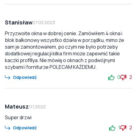
Stanisław
27.03.2023
Przyzwoite okna w dobrej cenie. Zamówiłem 4 okna i
blok balkonowy wszystko działa w porządku, mimo że
sam je zamontowałem, po czym nie było potrzeby
dodatkowej regulacji kilka firm może zapewnić takie
kaczki profIllya. Nie mówię o oknach z podwójnymi
szybami i forniturze POLECAM KAŻDEMU.
0
2
Odpowiedź
Mateusz
1.11.2022
Super drzwi
1
2
Odpowiedź