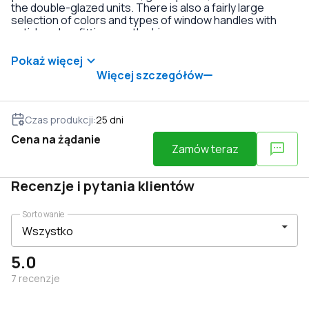
the double-glazed units. There is also a fairly large
selection of colors and types of window handles with
anti-burglary fittings on the hinges.
Pokaż więcej
Więcej szczegółów
Czas produkcji
:
25
dni
Cena na żądanie
Zamów teraz
Recenzje i pytania klientów
Sortowanie
5.0
7
recenzje