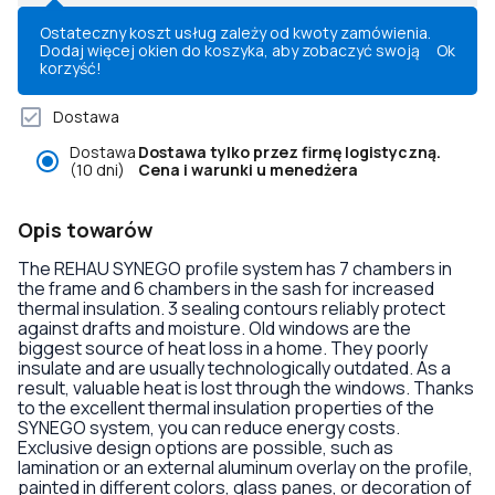
Ostateczny koszt usług zależy od kwoty zamówienia.
Dodaj więcej okien do koszyka, aby zobaczyć swoją
Ok
korzyść!
Dostawa
Dostawa
Dostawa tylko przez firmę logistyczną.
(10 dni)
Cena i warunki u menedżera
Opis towarów
The REHAU SYNEGO profile system has 7 chambers in
the frame and 6 chambers in the sash for increased
thermal insulation. 3 sealing contours reliably protect
against drafts and moisture. Old windows are the
biggest source of heat loss in a home. They poorly
insulate and are usually technologically outdated. As a
result, valuable heat is lost through the windows. Thanks
to the excellent thermal insulation properties of the
SYNEGO system, you can reduce energy costs.
Exclusive design options are possible, such as
lamination or an external aluminum overlay on the profile,
painted in different colors, glass panes, or decoration of