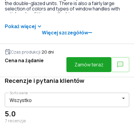
the double-glazed units. There is also a fairly large
selection of colors and types of window handles with
anti-burglary fittings on the hinges.
Pokaż więcej
Więcej szczegółów
Czas produkcji
:
20
dni
Cena na żądanie
Zamów teraz
Recenzje i pytania klientów
Sortowanie
5.0
7
recenzje