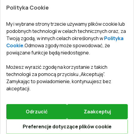
Jak zmierzyć okna
Drzwi wewnętrzne
Polityka Cookie
Biuro
:
ul. Święty Marcin 29/8, 61-806 Poznań
Gwarancja
Dla firm, współpraca
Polityka prywatności
undefined(undefined)
My i wybrane strony trzecie używamy plików cookie lub
undefined(undefined)
podobnych technologii w celach technicznych oraz, za
Twoją zgodą, w innych celach określonych w
Polityka
info@toptechnik.com.pl
Cookie
.
Odmowa zgody może spowodować, że
powiązane funkcje będą niedostępne.
Możesz wyrazić zgodę na korzystanie z takich
technologii za pomocą przycisku „Akceptuję”.
Polityka prywatności
Zamykając to powiadomienie, kontynuujesz bez
REGULAMIN
akceptacji.
Warunki i terminy dostawy
Odrzucić
Zaakceptuj
©
2026
.
Wszelkie prawa zastrzeżone
.
Obsługiwany przez
Vitrager.com
.
Zgłosić problem
?
Preferencje dotyczące plików cookie