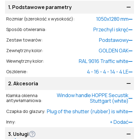
1.
Podstawowe parametry
1050
x
1280
mm
Rozmiar (szerokość x wysokość)
:
Przechyl i skręć
Sposób otwierania
:
Podstawowy
Zestaw towarów
:
GOLDEN OAK
Zewnętrzny kolor
:
RAL 9016 Traffic white
Wewnętrzny kolor
:
4 - 16 - 4 - 14 - 4 LE
Oszklenie
:
2.
Akcesoria
Window handle HOPPE Secustik
Klamka okienna
antywłamaniowa
:
Stuttgart (white)
Plug of the shutter (rubber) is white
Czapka do glazury
:
+
Dodać
Inny
:
3.
Usługi