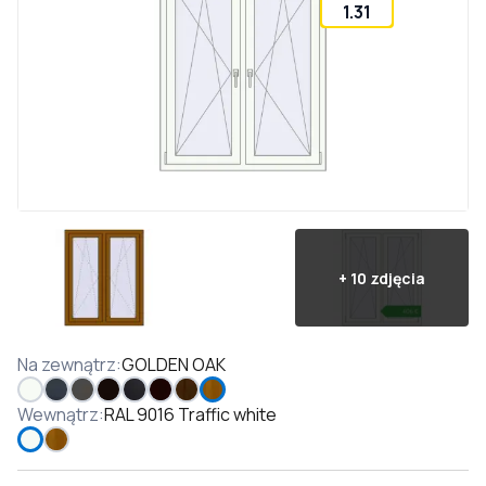
1.31
+
10
zdjęcia
Na zewnątrz
:
GOLDEN OAK
Wewnątrz
:
RAL 9016 Traffic white