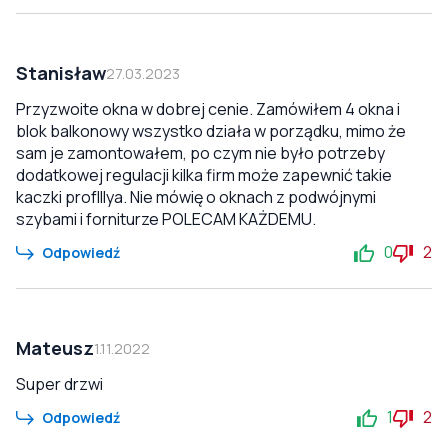
Stanisław
27.03.2023
Przyzwoite okna w dobrej cenie. Zamówiłem 4 okna i
blok balkonowy wszystko działa w porządku, mimo że
sam je zamontowałem, po czym nie było potrzeby
dodatkowej regulacji kilka firm może zapewnić takie
kaczki profIllya. Nie mówię o oknach z podwójnymi
szybami i forniturze POLECAM KAŻDEMU.
0
2
Odpowiedź
Mateusz
1.11.2022
Super drzwi
1
2
Odpowiedź