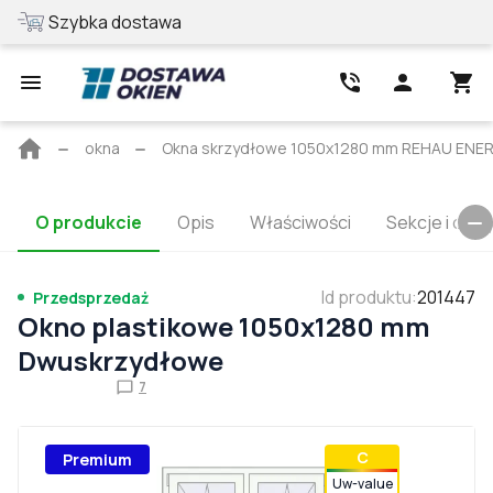
Szybka dostawa
Najlepsza cen
Strona
okna
Okna skrzydłowe 1050x1280 mm REHAU ENE
główna
O produkcie
Opis
Właściwości
Sekcje i cert
Id produktu
:
201447
Przedsprzedaż
Okno plastikowe 1050x1280 mm
Dwuskrzydłowe
7
С
Premium
Uw-value