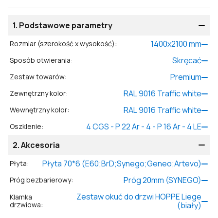
1.
Podstawowe parametry
1400
x
2100
mm
Rozmiar (szerokość x wysokość)
:
Skręcać
Sposób otwierania
:
Premium
Zestaw towarów
:
RAL 9016 Traffic white
Zewnętrzny kolor
:
RAL 9016 Traffic white
Wewnętrzny kolor
:
4 CGS - P 22 Ar - 4 - P 16 Ar - 4 LE
Oszklenie
:
2.
Akcesoria
Płyta 70*6 (E60;BrD;Synego;Geneo;Artevo)
Płyta
:
Próg 20mm (SYNEGO)
Próg bezbarierowy
:
Zestaw okuć do drzwi HOPPE Liege
Klamka
drzwiowa
:
(biały)