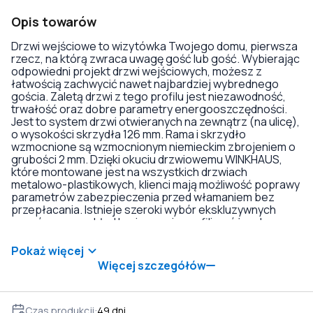
Opis towarów
Drzwi wejściowe to wizytówka Twojego domu, pierwsza
rzecz, na którą zwraca uwagę gość lub gość. Wybierając
odpowiedni projekt drzwi wejściowych, możesz z
łatwością zachwycić nawet najbardziej wybrednego
gościa. Zaletą drzwi z tego profilu jest niezawodność,
trwałość oraz dobre parametry energooszczędności.
Jest to system drzwi otwieranych na zewnątrz (na ulicę),
o wysokości skrzydła 126 mm. Rama i skrzydło
wzmocnione są wzmocnionym niemieckim zbrojeniem o
grubości 2 mm. Dzięki okuciu drzwiowemu WINKHAUS,
które montowane jest na wszystkich drzwiach
metalowo-plastikowych, klienci mają możliwość poprawy
parametrów zabezpieczenia przed włamaniem bez
przepłacania. Istnieje szeroki wybór ekskluzywnych
wzorów, na przykład laminowanie profili w różnych
kolorach i fakturach, witraże, zdobienia okien z
podwójnymi szybami, gięte imposty i ekskluzywne
Pokaż więcej
kształty drzwi. Dostępny jest również dość duży wybór
Więcej szczegółów
kolorów i rodzajów zestawów drzwiowych oraz
zawiasów. Dzięki specjalnej formule PVC powierzchnia
profilu jest bardzo gładka, nie osadzają się na niej
zabrudzenia. Wysokiej jakości materiały, atrakcyjny
Czas produkcji
:
49
dni