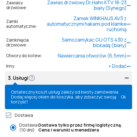
Zawias drzwiowy Dr.Hahn KTV 18-23
Zawiasy
drzwiowe
:
biały (Synego)
Zamek WINKHAUS AV3 z
Zamki
automatycznymi hakami pod klamke
automatyczne
:
ruchomą
Samozamykac GU OTS 430 z
Zamknięcia
drzwiowe
:
blokadą (biały)
Nawiercania otworów (6,5mm)
Otwory do kotew
:
+
Dodać
Inny
:
3.
Usługi
Ostateczny koszt usług zależy od kwoty zamówienia.
Dodaj więcej okien do koszyka, aby zobaczyć swoją
Ok
korzyść!
Dostawa
Dostawa
Dostawa tylko przez firmę logistyczną.
(10 dni)
Cena i warunki u menedżera