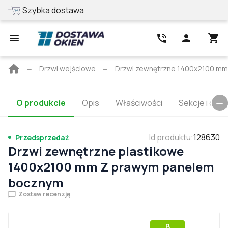
Szybka dostawa
Najlepsza cen
Strona
Drzwi wejściowe
Drzwi zewnętrzne 1400x2100 mm
główna
O produkcie
Opis
Właściwości
Sekcje i cert
Id produktu
:
128630
Przedsprzedaż
Drzwi zewnętrzne plastikowe
1400x2100 mm Z prawym panelem
bocznym
Zostaw recenzję
В