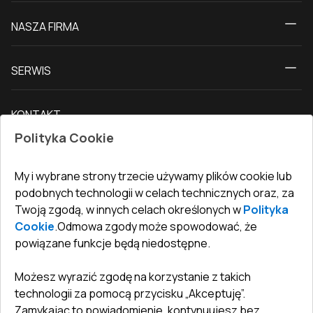
Kalkulator
NASZA FIRMA
Okna
O nas
Drzwi tarasowe
SERWIS
Kontakt z nami
Drzwi balkonowe
Dostawa i płatność
Nasz blog
Drzwi zewnętrzne
KONTAKT
Warunki zwrotu towarów
Jak zmierzyć okna
Drzwi wewnętrzne
Polityka Cookie
Biuro
:
ul. Święty Marcin 29/8, 61-806 Poznań
Gwarancja
Dla firm, współpraca
Polityka prywatności
undefined(undefined)
My i wybrane strony trzecie używamy plików cookie lub
undefined(undefined)
podobnych technologii w celach technicznych oraz, za
Twoją zgodą, w innych celach określonych w
Polityka
info@toptechnik.com.pl
Cookie
.
Odmowa zgody może spowodować, że
powiązane funkcje będą niedostępne.
Możesz wyrazić zgodę na korzystanie z takich
technologii za pomocą przycisku „Akceptuję”.
Polityka prywatności
Zamykając to powiadomienie, kontynuujesz bez