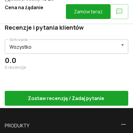
wygląd, trwałość i odporność na uszkodzenia - to
Cena na żądanie
główne atuty.
Zamów teraz
Recenzje i pytania klientów
Sortowanie
0.0
0
recenzje
Zostaw recenzję / Zadaj pytanie
PRODUKTY