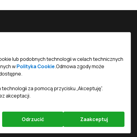
więty Marcin 29/8, 61-806 Poznań
efined)
efined)
ookie lub podobnych technologii w celach technicznych
onych w
Polityka Cookie
.
Odmowa zgody może
chnik.com.pl
dostępne.
 technologii za pomocą przycisku „Akceptuję”.
z akceptacji.
Odrzucić
Zaakceptuj
osić problem
?