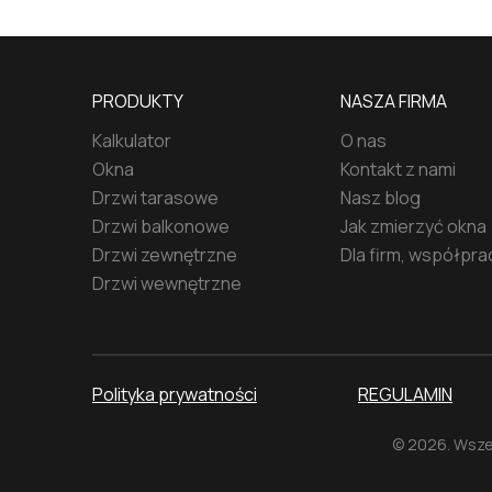
PRODUKTY
NASZA FIRMA
Kalkulator
O nas
Okna
Kontakt z nami
Drzwi tarasowe
Nasz blog
Drzwi balkonowe
Jak zmierzyć okna
Drzwi zewnętrzne
Dla firm, współpra
Drzwi wewnętrzne
Polityka prywatności
REGULAMIN
©
2026
.
Wsze