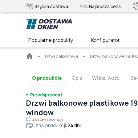
Szybka dostawa
Najlepsza cena
Popularne produkty
Konfigurator
Strona
Dzwi balkonowe
Drzwi balkonowe 1900
główna
O produkcie
Opis
Właściwości
Sek
Przedsprzedaż
Drzwi balkonowe plastikowe 1
window
Zostaw recenzję
Czas produkcji
:
24
dni