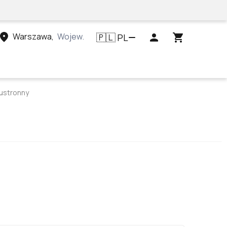
Warszawa
,
Województwo mazowieckie, Polska
PL
🇵🇱
ustronny