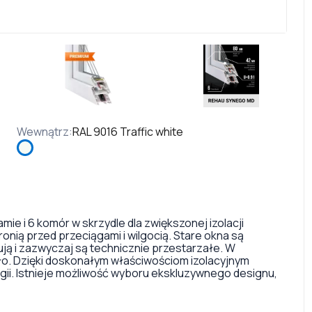
Wewnątrz
:
RAL 9016 Traffic white
e i 6 komór w skrzydle dla zwiększonej izolacji
ronią przed przeciągami i wilgocią. Stare okna są
ją i zazwyczaj są technicznie przestarzałe. W
epło. Dzięki doskonałym właściwościom izolacyjnym
i. Istnieje możliwość wyboru ekskluzywnego designu,
miniowej na profilu, pomalowanej na różne kolory, witraży
olorów i typów okuć okiennych z nakładkami na