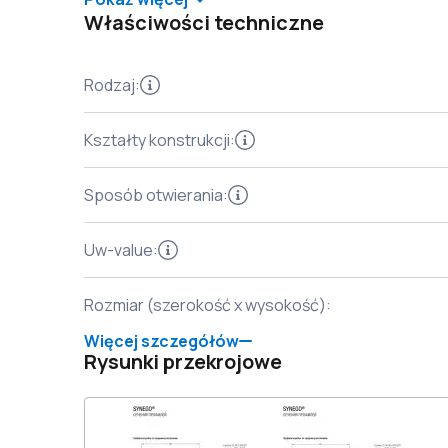
Właściwości techniczne
Rodzaj
:
Kształty konstrukcji
:
Sposób otwierania
:
Uw-value
:
Rozmiar (szerokość x wysokość)
:
Więcej szczegółów
Rysunki przekrojowe