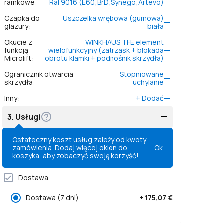
ramkowe
:
Ral 9016 (Е60;BrD;Synego;Artevo)
Czapka do
Uszczelka wrębowa (gumowa)
glazury
:
biała
Okucie z
WINKHAUS TFE element
funkcją
wielofunkcyjny (zatrzask + blokada
Microlift
:
obrotu klamki + podnośnik skrzydła)
Ogranicznik otwarcia
Stopniowane
skrzydła
:
uchylanie
Inny
:
+
Dodać
3.
Usługi
Ostateczny koszt usług zależy od kwoty
zamówienia. Dodaj więcej okien do
Ok
koszyka, aby zobaczyć swoją korzyść!
Dostawa
Dostawa
(7 dni)
+
175,07 €