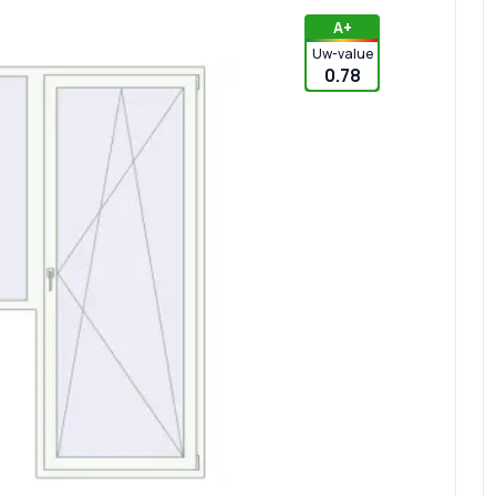
А+
Uw-value
0.78