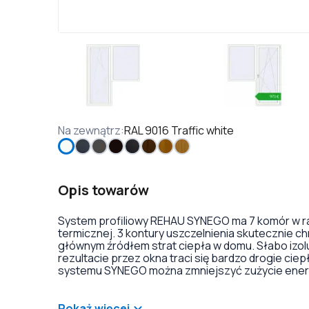
Na zewnątrz
:
RAL 9016 Traffic white
Opis towarów
System profiliowy REHAU SYNEGO ma 7 komór w rami
termicznej. 3 kontury uszczelnienia skutecznie ch
głównym źródłem strat ciepła w domu. Słabo izolu
rezultacie przez okna traci się bardzo drogie ci
systemu SYNEGO można zmniejszyć zużycie energi
na przykład laminacji lub zewnętrznej nakładki alu
lub dekoracji szyb. Istnieje również duży wybór k
zawiasach.
Pokaż więcej