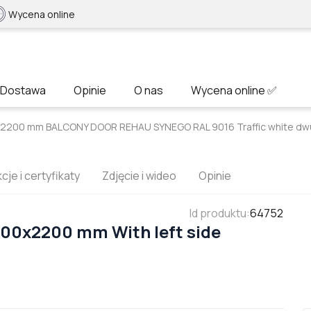
Wycena online
Dostawa
Opinie
O nas
Wycena online ✅
x2200 mm BALCONY DOOR REHAU SYNEGO RAL 9016 Traffic white dw
cje i certyfikaty
Zdjęcie i wideo
Opinie
Id produktu
:
64752
900x2200 mm With left side