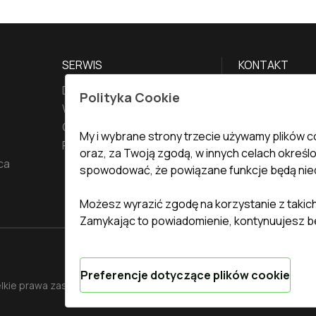
SERWIS
KONTAKT
Dostawa i płatność
Biuro
:
ul. Ś
Polityka Cookie
Warunki zwrotu towarów
undefined(und
Gwarancja
undefined(und
My i wybrane strony trzecie używamy plików c
Polityka prywatności
oraz, za Twoją zgodą, w innych celach określ
ca
info@topte
spowodować, że powiązane funkcje będą nie
Możesz wyrazić zgodę na korzystanie z takich
Zamykając to powiadomienie, kontynuujesz be
Warunki i terminy dostawy
Preferencje dotyczące plików cookie
Obsługiwany przez
Vitrager.com
.
lkie prawa zastrzeżone
.
Zgł