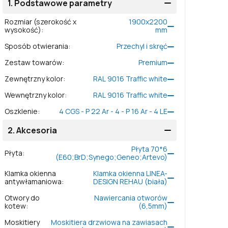
1.
Podstawowe parametry
Rozmiar (szerokość x
1900
x
2200
wysokość)
:
mm
Sposób otwierania
:
Przechyl i skręć
Zestaw towarów
:
Premium
Zewnętrzny kolor
:
RAL 9016 Traffic white
Wewnętrzny kolor
:
RAL 9016 Traffic white
Oszklenie
:
4 CGS - P 22 Ar - 4 - P 16 Ar - 4 LE
2.
Akcesoria
Płyta 70*6
Płyta
:
(E60;BrD;Synego;Geneo;Artevo)
Klamka okienna
Klamka okienna LINEA-
antywłamaniowa
:
DESIGN REHAU (biała)
Otwory do
Nawiercania otworów
kotew
:
(6,5mm)
Moskitiery
Moskitiera drzwiowa na zawiasach