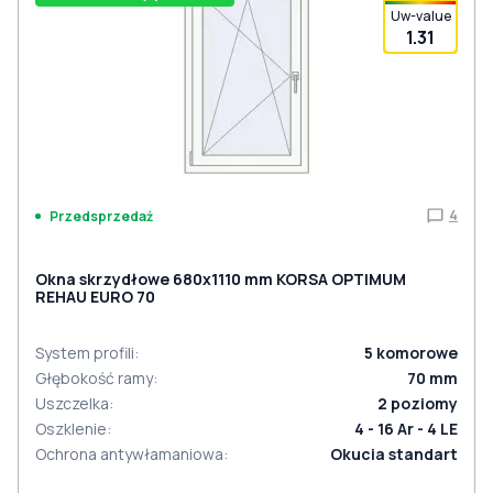
Uw-value
1.31
4
Przedsprzedaż
Okna skrzydłowe 680x1110 mm KORSA OPTIMUM
REHAU EURO 70
System profili
:
5
komorowe
Głębokość ramy
:
70
mm
Uszczelka
:
2
poziomy
Oszklenie
:
4 - 16 Ar - 4 LE
Ochrona antywłamaniowa
:
Okucia standart