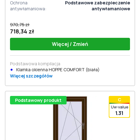
Ochrona
Podstawowe zabezpieczenie
antywłamaniowa
:
antywłamaniowe
970,75 zł
718,34 zł
Więcej / Zmień
Podstawowa kompilacja
Klamka okienna HOPPE COMFORT (biała)
Więcej szczegółów
С
Podstawowy produkt
Uw-value
1.31