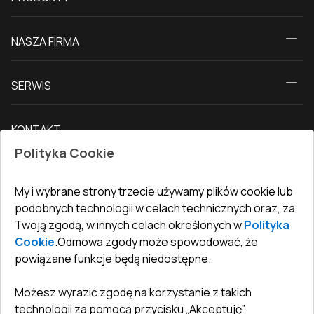
Kalkulator
NASZA FIRMA
Okna
O nas
Drzwi tarasowe
SERWIS
Kontakt z nami
Drzwi balkonowe
Dostawa i płatność
Nasz blog
Drzwi zewnętrzne
KONTAKT
Warunki zwrotu towarów
Jak zmierzyć okna
Drzwi wewnętrzne
Polityka Cookie
Biuro
:
ul. Święty Marcin 29/8, 61-806 Poznań
Gwarancja
Dla firm, współpraca
Polityka prywatności
undefined(undefined)
My i wybrane strony trzecie używamy plików cookie lub
undefined(undefined)
podobnych technologii w celach technicznych oraz, za
Twoją zgodą, w innych celach określonych w
Polityka
info@toptechnik.com.pl
Cookie
.
Odmowa zgody może spowodować, że
powiązane funkcje będą niedostępne.
Możesz wyrazić zgodę na korzystanie z takich
technologii za pomocą przycisku „Akceptuję”.