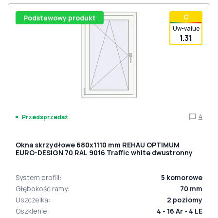
С
Podstawowy produkt
Uw-value
1.31
4
Przedsprzedaż
Okna skrzydłowe 680x1110 mm REHAU OPTIMUM
EURO-DESIGN 70 RAL 9016 Traffic white dwustronny
System profili
:
5
komorowe
Głębokość ramy
:
70
mm
Uszczelka
:
2
poziomy
Oszklenie
:
4 - 16 Ar - 4 LE