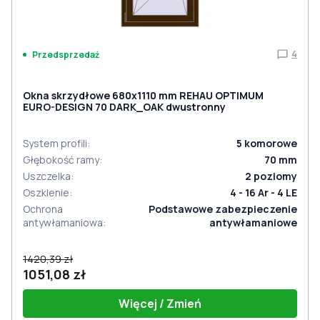
4
Przedsprzedaż
Okna skrzydłowe 680x1110 mm REHAU OPTIMUM
EURO-DESIGN 70 DARK_OAK dwustronny
System profili
:
5
komorowe
Głębokość ramy
:
70
mm
Uszczelka
:
2
poziomy
Oszklenie
:
4 - 16 Ar - 4 LE
Ochrona
Podstawowe zabezpieczenie
antywłamaniowa
:
antywłamaniowe
1420,39 zł
1051,08 zł
Więcej / Zmień