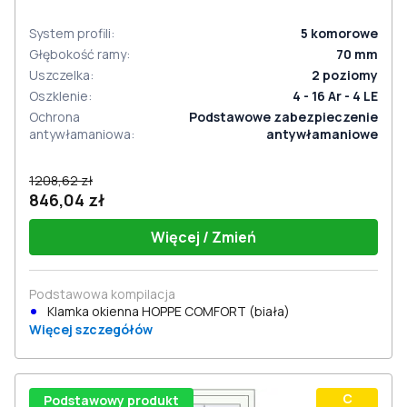
System profili
:
5
komorowe
Głębokość ramy
:
70
mm
Uszczelka
:
2
poziomy
Oszklenie
:
4 - 16 Ar - 4 LE
Ochrona
Podstawowe zabezpieczenie
antywłamaniowa
:
antywłamaniowe
1208,62 zł
846,04 zł
Więcej / Zmień
Podstawowa kompilacja
Klamka okienna HOPPE COMFORT (biała)
Więcej szczegółów
С
Podstawowy produkt