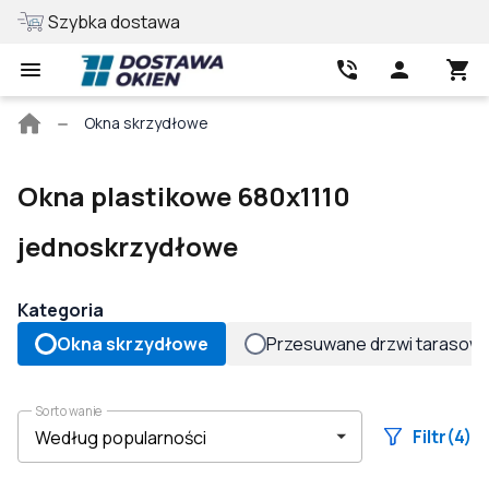
Szybka dostawa
Najlepsza cen
Strona
Okna skrzydłowe
główna
Okna plastikowe 680x1110
jednoskrzydłowe
Kategoria
Okna skrzydłowe
Przesuwane drzwi tarasow
Sortowanie
Filtr
(4)