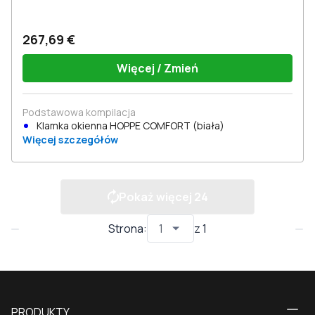
267,69 €
Więcej / Zmień
Podstawowa kompilacja
Klamka okienna HOPPE COMFORT (biała)
Więcej szczegółów
Pokaż więcej
24
Strona
:
z
1
PRODUKTY