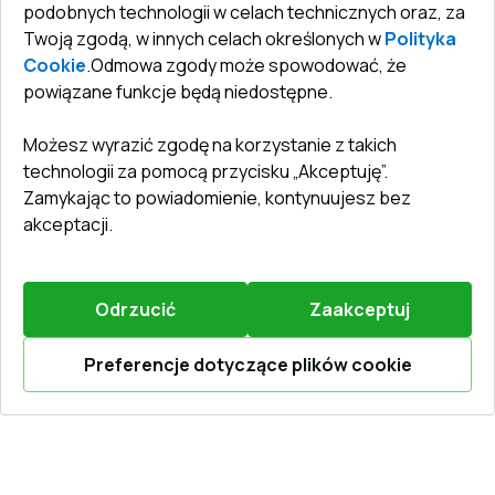
KONTAKT
podobnych technologii w celach technicznych oraz, za
Warunki zwrotu towarów
Jak zmierzyć okna
Drzwi wewnętrzne
Twoją zgodą, w innych celach określonych w
Polityka
Biuro
:
ul. Święty Marcin 29/8, 61-806 Poznań
Gwarancja
Dla firm, współpraca
Cookie
.
Odmowa zgody może spowodować, że
Polityka prywatności
powiązane funkcje będą niedostępne.
undefined(undefined)
undefined(undefined)
Możesz wyrazić zgodę na korzystanie z takich
info@toptechnik.com.pl
technologii za pomocą przycisku „Akceptuję”.
Zamykając to powiadomienie, kontynuujesz bez
akceptacji.
Polityka prywatności
Odrzucić
Zaakceptuj
REGULAMIN
Preferencje dotyczące plików cookie
Warunki i terminy dostawy
Oblicz online
©
2026
.
Wszelkie prawa zastrzeżone
.
Obsługiwany przez
Vitrager.com
.
Zgłosić problem
?