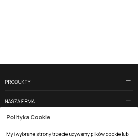
PRODUKTY
Kalkulator
NASZA FIRMA
Okna
O nas
Drzwi tarasowe
Polityka Cookie
SERWIS
Kontakt z nami
Drzwi balkonowe
Dostawa i płatność
Nasz blog
My i wybrane strony trzecie używamy plików cookie lub
Drzwi zewnętrzne