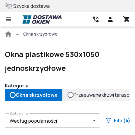
Szybka dostawa
Najlepsza cen
Strona
Okna skrzydłowe
główna
Okna plastikowe 530x1050
jednoskrzydłowe
Kategoria
Okna skrzydłowe
Przesuwane drzwi tarasow
Sortowanie
Filtr
(4)