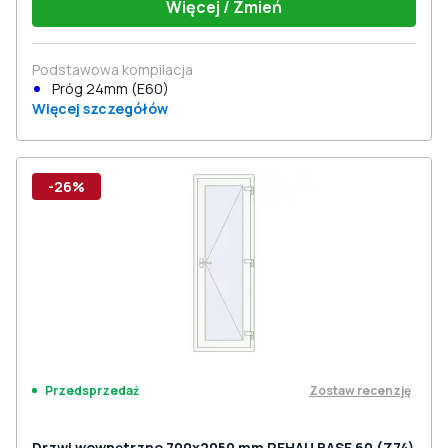
Więcej / Zmień
Podstawowa kompilacja
Próg 24mm (E60)
Więcej szczegółów
-26%
Zostaw recenzję
Przedsprzedaż
Drzwi wewnętrzne 700x2050 mm REHAU BASE 60 (Z74)