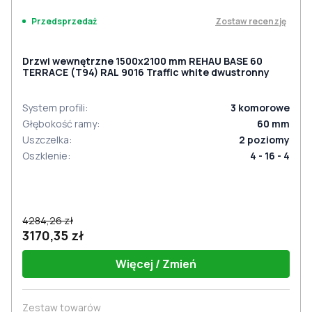
Zostaw recenzję
Przedsprzedaż
Drzwi wewnętrzne 1500x2100 mm REHAU BASE 60
TERRACE (Т94) RAL 9016 Traffic white dwustronny
System profili
:
3
komorowe
Głębokość ramy
:
60
mm
Uszczelka
:
2
poziomy
Oszklenie
:
4 - 16 - 4
4284,26 zł
3170,35 zł
Więcej / Zmień
Zestaw towarów