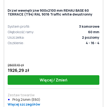
Drzwi wewnętrzne 900x2100 mm REHAU BASE 60
TERRACE (Т94) RAL 9016 Traffic white dwustronny
System profili
:
3
komorowe
Głębokość ramy
:
60
mm
Uszczelka
:
2
poziomy
Oszklenie
:
4 - 16 - 4
2603,10 zł
1926,29 zł
Więcej / Zmień
Zestaw towarów
Próg 24mm (E60)
Więcej szczegółów