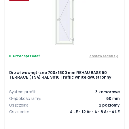
Zostaw recenzję
Przedsprzedaż
Drzwi wewnętrzne 700x1800 mm REHAU BASE 60
TERRACE (Т94) RAL 9016 Traffic white dwustronny
System profili
:
3
komorowe
Głębokość ramy
:
60
mm
Uszczelka
:
2
poziomy
Oszklenie
:
4 LE - 12 Ar - 4 - 8 Ar - 4 LE