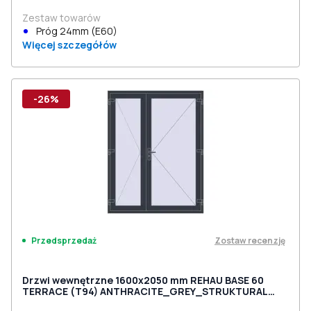
Zestaw towarów
Próg 24mm (E60)
Więcej szczegółów
-26%
Zostaw recenzję
Przedsprzedaż
Drzwi wewnętrzne 1600x2050 mm REHAU BASE 60
TERRACE (Т94) ANTHRACITE_GREY_STRUKTURAL
dwustronny