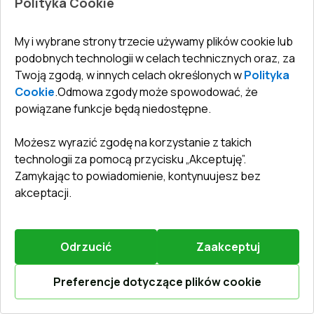
Polityka Cookie
(Z74) RAL 9016 Traffic white dwustronny
System profili
:
3
komorowe
My i wybrane strony trzecie używamy plików cookie lub
Głębokość ramy
:
60
mm
podobnych technologii w celach technicznych oraz, za
Uszczelka
:
2
poziomy
Twoją zgodą, w innych celach określonych w
Polityka
Oszklenie
:
4 - 16 - 4
Cookie
.
Odmowa zgody może spowodować, że
powiązane funkcje będą niedostępne.
Możesz wyrazić zgodę na korzystanie z takich
4536,77 zł
technologii za pomocą przycisku „Akceptuję”.
3357,21 zł
Zamykając to powiadomienie, kontynuujesz bez
akceptacji.
Więcej / Zmień
Zestaw towarów
Odrzucić
Zaakceptuj
Próg 24mm (E60)
Więcej szczegółów
Preferencje dotyczące plików cookie
Oblicz online