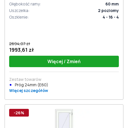
Głębokość ramy
:
60
mm
Uszczelka
:
2
poziomy
Oszklenie
:
4 - 16 - 4
2694,07 zł
1993,61 zł
Więcej / Zmień
Zestaw towarów
Próg 24mm (E60)
Więcej szczegółów
-26%