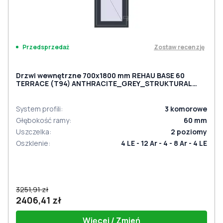
Zostaw recenzję
Przedsprzedaż
Drzwi wewnętrzne 700x1800 mm REHAU BASE 60
TERRACE (Т94) ANTHRACITE_GREY_STRUKTURAL
dwustronny
System profili
:
3
komorowe
Głębokość ramy
:
60
mm
Uszczelka
:
2
poziomy
Oszklenie
:
4 LE - 12 Ar - 4 - 8 Ar - 4 LE
3251,91 zł
2406,41 zł
Więcej / Zmień