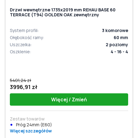
Drzwi wewnętrzne 1735x2019 mm REHAU BASE 60
TERRACE (Т94) GOLDEN OAK zewnętrzny
System profili
:
3
komorowe
Głębokość ramy
:
60
mm
Uszczelka
:
2
poziomy
Oszklenie
:
4 - 16 - 4
5401,24 zł
3996,91 zł
Więcej / Zmień
Zestaw towarów
Próg 24mm (E60)
Więcej szczegółów