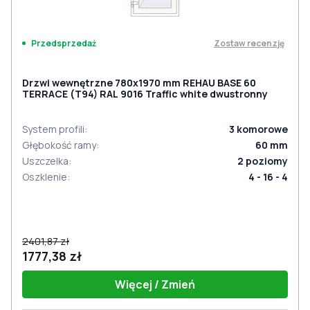
Zostaw recenzję
Przedsprzedaż
Drzwi wewnętrzne 780x1970 mm REHAU BASE 60
TERRACE (Т94) RAL 9016 Traffic white dwustronny
System profili
:
3
komorowe
Głębokość ramy
:
60
mm
Uszczelka
:
2
poziomy
Oszklenie
:
4 - 16 - 4
2401,87 zł
1777,38 zł
Więcej / Zmień