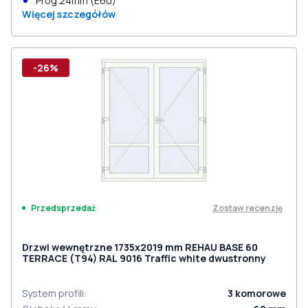
Próg 24mm (E60)
Więcej szczegółów
-26%
Zostaw recenzję
Przedsprzedaż
Drzwi wewnętrzne 1735x2019 mm REHAU BASE 60
TERRACE (Т94) RAL 9016 Traffic white dwustronny
System profili
:
3
komorowe