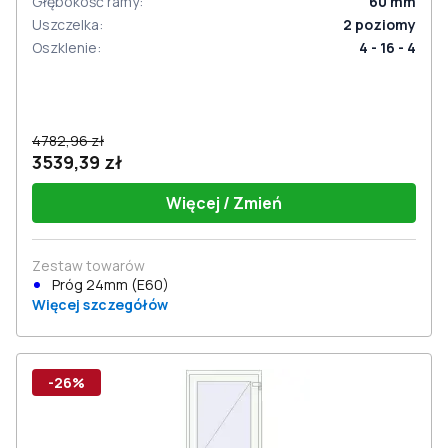
Głębokość ramy
:
60
mm
Uszczelka
:
2
poziomy
Oszklenie
:
4 - 16 - 4
4782,96 zł
3539,39 zł
Więcej / Zmień
Zestaw towarów
Próg 24mm (E60)
Więcej szczegółów
-26%