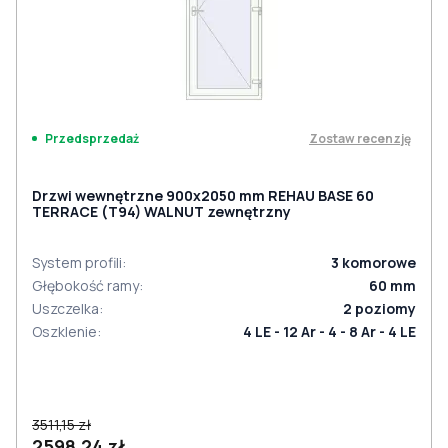
Zostaw recenzję
Przedsprzedaż
Drzwi wewnętrzne 900x2050 mm REHAU BASE 60
TERRACE (Т94) WALNUT zewnętrzny
System profili
:
3
komorowe
Głębokość ramy
:
60
mm
Uszczelka
:
2
poziomy
Oszklenie
:
4 LE - 12 Ar - 4 - 8 Ar - 4 LE
3511,15 zł
2598,24 zł