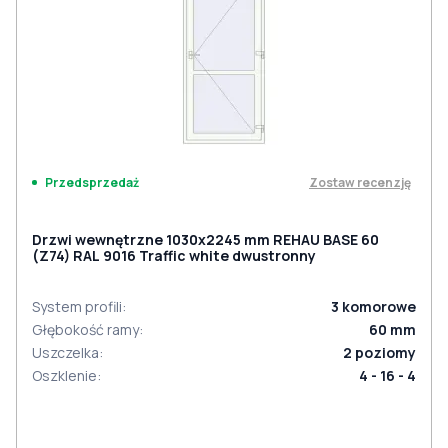
Zostaw recenzję
Przedsprzedaż
Drzwi wewnętrzne 1030x2245 mm REHAU BASE 60
(Z74) RAL 9016 Traffic white dwustronny
System profili
:
3
komorowe
Głębokość ramy
:
60
mm
Uszczelka
:
2
poziomy
Oszklenie
:
4 - 16 - 4