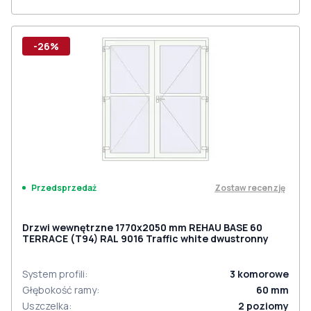
-26%
Zostaw recenzję
Przedsprzedaż
Drzwi wewnętrzne 1770x2050 mm REHAU BASE 60
TERRACE (Т94) RAL 9016 Traffic white dwustronny
System profili
:
3
komorowe
Głębokość ramy
:
60
mm
Uszczelka
:
2
poziomy