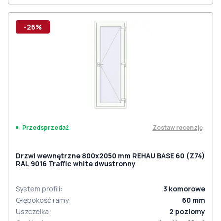
-26%
Zostaw recenzję
Przedsprzedaż
Drzwi wewnętrzne 800x2050 mm REHAU BASE 60 (Z74)
RAL 9016 Traffic white dwustronny
System profili
:
3
komorowe
Głębokość ramy
:
60
mm
Uszczelka
:
2
poziomy