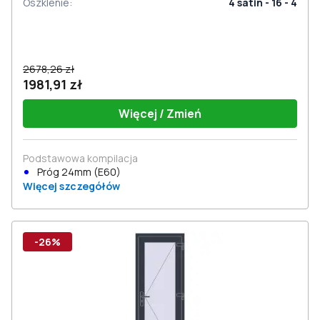
Oszklenie
:
4 satin - 16 - 4
2678,26 zł
1981,91 zł
Więcej / Zmień
Podstawowa kompilacja
Próg 24mm (E60)
Więcej szczegółów
-26%