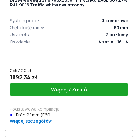
RAL 9016 Traffic white dwustronny
System profili
:
3
komorowe
Głębokość ramy
:
60
mm
Uszczelka
:
2
poziomy
Oszklenie
:
4 satin - 16 - 4
2557,20 zł
1892,34 zł
Więcej / Zmień
Podstawowa kompilacja
Próg 24mm (E60)
Więcej szczegółów