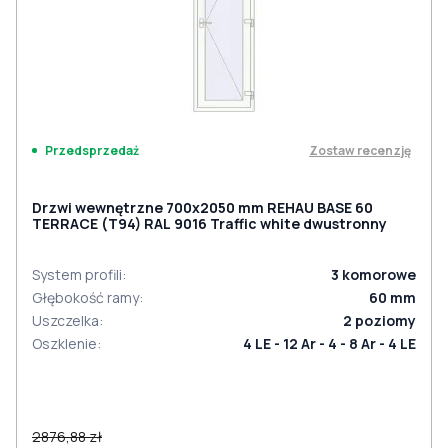
Zostaw recenzję
Przedsprzedaż
Drzwi wewnętrzne 700x2050 mm REHAU BASE 60
TERRACE (Т94) RAL 9016 Traffic white dwustronny
System profili
:
3
komorowe
Głębokość ramy
:
60
mm
Uszczelka
:
2
poziomy
Oszklenie
:
4 LE - 12 Ar - 4 - 8 Ar - 4 LE
2876,88 zł