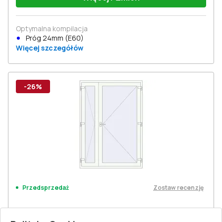
Optymalna kompilacja
Próg 24mm (E60)
Więcej szczegółów
-26%
Zostaw recenzję
Przedsprzedaż
Drzwi wewnętrzne 1500x2100 mm REHAU BASE 60