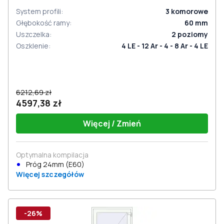
System profili
:
3
komorowe
Głębokość ramy
:
60
mm
Uszczelka
:
2
poziomy
Oszklenie
:
4 LE - 12 Ar - 4 - 8 Ar - 4 LE
6212,69 zł
4597,38 zł
Więcej / Zmień
Optymalna kompilacja
Próg 24mm (E60)
Więcej szczegółów
-26%