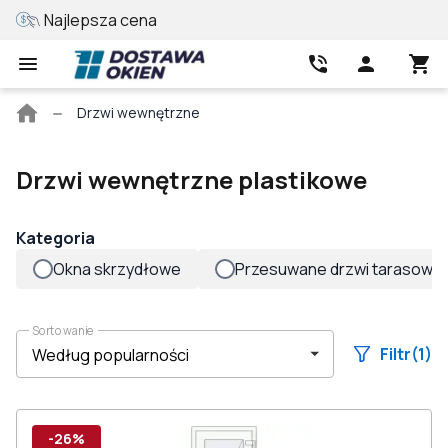
Najlepsza cena
Wycena online
Strona
Drzwi wewnętrzne
główna
Drzwi wewnętrzne plastikowe
Kategoria
Okna skrzydłowe
Przesuwane drzwi tarasowe
Sortowanie
Filtr
(1)
-26%