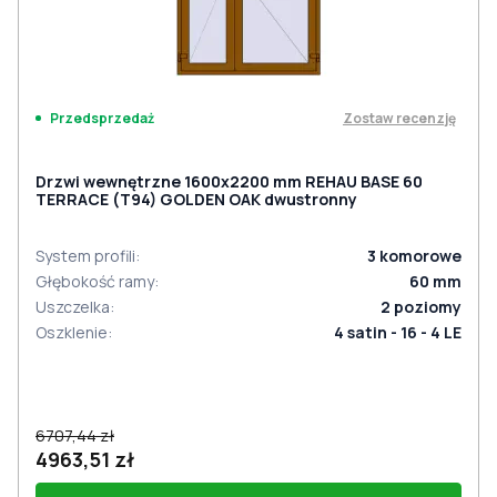
Zostaw recenzję
Przedsprzedaż
Drzwi wewnętrzne 1600x2200 mm REHAU BASE 60
TERRACE (Т94) GOLDEN OAK dwustronny
System profili
:
3
komorowe
Głębokość ramy
:
60
mm
Uszczelka
:
2
poziomy
Oszklenie
:
4 satin - 16 - 4 LE
6707,44 zł
4963,51 zł