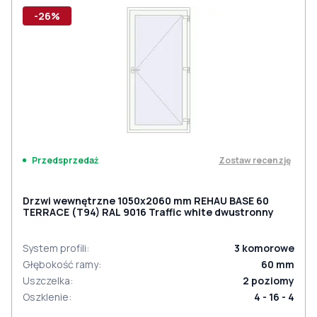
-26%
Zostaw recenzję
Przedsprzedaż
Drzwi wewnętrzne 1050x2060 mm REHAU BASE 60
TERRACE (Т94) RAL 9016 Traffic white dwustronny
System profili
:
3
komorowe
Głębokość ramy
:
60
mm
Uszczelka
:
2
poziomy
Oszklenie
:
4 - 16 - 4