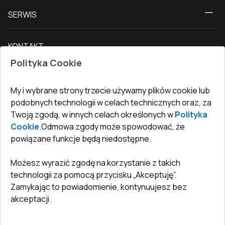
O nas
Drzwi tarasowe
SERWIS
Kontakt z nami
Drzwi balkonowe
Dostawa i płatność
Nasz blog
Drzwi zewnętrzne
KONTAKT
Warunki zwrotu towarów
Jak zmierzyć okna
Drzwi wewnętrzne
Polityka Cookie
Biuro
:
ul. Święty Marcin 29/8, 61-806 Poznań
Gwarancja
Dla firm, współpraca
Polityka prywatności
undefined(undefined)
My i wybrane strony trzecie używamy plików cookie lub
undefined(undefined)
podobnych technologii w celach technicznych oraz, za
Twoją zgodą, w innych celach określonych w
Polityka
info@toptechnik.com.pl
Cookie
.
Odmowa zgody może spowodować, że
powiązane funkcje będą niedostępne.
Możesz wyrazić zgodę na korzystanie z takich
technologii za pomocą przycisku „Akceptuję”.
Polityka prywatności
Zamykając to powiadomienie, kontynuujesz bez
REGULAMIN
akceptacji.
Warunki i terminy dostawy