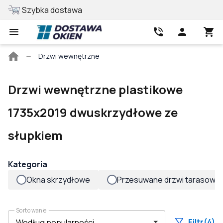
Szybka dostawa
Najlepsza cen
Strona
Drzwi wewnętrzne
główna
Drzwi wewnętrzne plastikowe
1735x2019 dwuskrzydłowe ze
słupkiem
Kategoria
Okna skrzydłowe
Przesuwane drzwi tarasowe
Sortowanie
Filtr
(4)