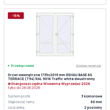
-15%
Zostaw recenzję
Przedsprzedaż
Drzwi wewnętrzne 1735x2019 mm REHAU BASE 60
TERRACE (Т94) RAL 9016 Traffic white dwustronny
❄️ Energooszczędna Wiosenna Wyprzedaż 2026
tylko do
28.08.2026
System profili
:
3
komorowe
Głębokość ramy
:
60
mm
Uszczelka
:
2
poziomy