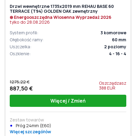
Drzwi wewnętrzne 1735x2019 mm REHAU BASE 60
TERRACE (Т94) GOLDEN OAK zewnętrzny
❄️ Energooszczędna Wiosenna Wyprzedaż 2026
tylko do
28.08.2026
System profili
:
3
komorowe
Głębokość ramy
:
60
mm
Uszczelka
:
2
poziomy
Oszklenie
:
4 - 16 - 4
1275,22 €
Oszczędzasz
887,50 €
388
EUR
Więcej / Zmień
Zestaw towarów
Próg 24mm (E60)
Więcej szczegółów