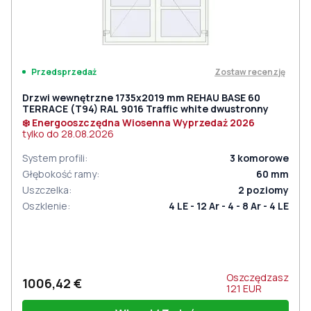
Zostaw recenzję
Przedsprzedaż
Drzwi wewnętrzne 1735x2019 mm REHAU BASE 60
TERRACE (Т94) RAL 9016 Traffic white dwustronny
❄️ Energooszczędna Wiosenna Wyprzedaż 2026
tylko do
28.08.2026
System profili
:
3
komorowe
Głębokość ramy
:
60
mm
Uszczelka
:
2
poziomy
Oszklenie
:
4 LE - 12 Ar - 4 - 8 Ar - 4 LE
Oszczędzasz
1006,42 €
121
EUR