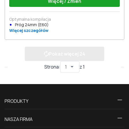
Więcej / Zmień
Optymalna kompilacja
Próg 24mm (E60)
Więcej szczegółów
Pokaż więcej
24
Strona
:
z
1
PRODUKTY
Kalkulator
NASZA FIRMA
Okna