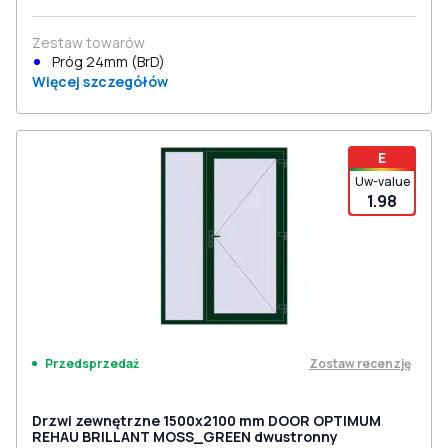
Zestaw towarów
Próg 24mm (BrD)
Więcej szczegółów
E
Uw-value
1.98
Zostaw recenzję
Przedsprzedaż
Drzwi zewnętrzne 1500x2100 mm DOOR OPTIMUM
REHAU BRILLANT MOSS_GREEN dwustronny