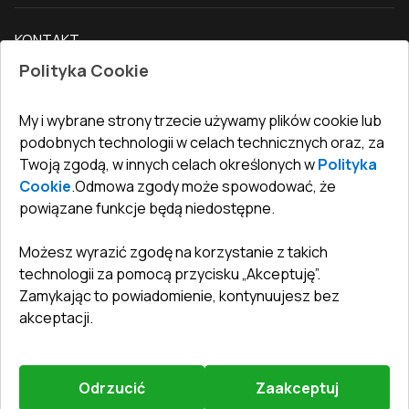
Dostawa i płatność
Nasz blog
Drzwi zewnętrzne
KONTAKT
Warunki zwrotu towarów
Jak zmierzyć okna
Drzwi wewnętrzne
Polityka Cookie
Biuro
:
ul. Święty Marcin 29/8, 61-806 Poznań
Gwarancja
Dla firm, współpraca
Polityka prywatności
undefined(undefined)
My i wybrane strony trzecie używamy plików cookie lub
undefined(undefined)
podobnych technologii w celach technicznych oraz, za
Twoją zgodą, w innych celach określonych w
Polityka
info@toptechnik.com.pl
Cookie
.
Odmowa zgody może spowodować, że
powiązane funkcje będą niedostępne.
Możesz wyrazić zgodę na korzystanie z takich
technologii za pomocą przycisku „Akceptuję”.
Polityka prywatności
Zamykając to powiadomienie, kontynuujesz bez
REGULAMIN
akceptacji.
Warunki i terminy dostawy
Odrzucić
Zaakceptuj
©
2026
.
Wszelkie prawa zastrzeżone
.