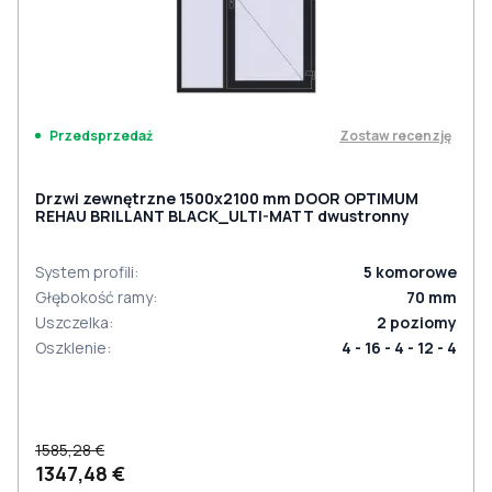
Zostaw recenzję
Przedsprzedaż
Drzwi zewnętrzne 1500x2100 mm DOOR OPTIMUM
REHAU BRILLANT BLACK_ULTI-MATT dwustronny
System profili
:
5
komorowe
Głębokość ramy
:
70
mm
Uszczelka
:
2
poziomy
Oszklenie
:
4 - 16 - 4 - 12 - 4
1585,28 €
1347,48 €