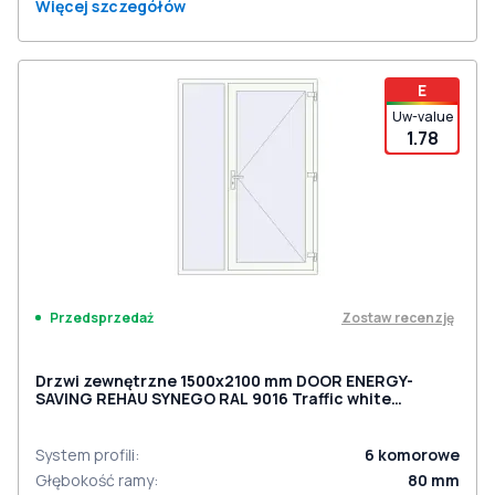
Więcej szczegółów
E
Uw-value
1.78
Zostaw recenzję
Przedsprzedaż
Drzwi zewnętrzne 1500x2100 mm DOOR ENERGY-
SAVING REHAU SYNEGO RAL 9016 Traffic white
dwustronny
System profili
:
6
komorowe
Głębokość ramy
:
80
mm