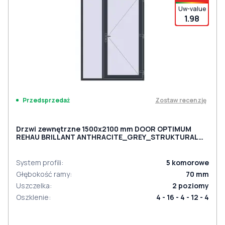
Uw-value
1.98
Zostaw recenzję
Przedsprzedaż
Drzwi zewnętrzne 1500x2100 mm DOOR OPTIMUM
REHAU BRILLANT ANTHRACITE_GREY_STRUKTURAL
dwustronny
System profili
:
5
komorowe
Głębokość ramy
:
70
mm
Uszczelka
:
2
poziomy
Oszklenie
:
4 - 16 - 4 - 12 - 4