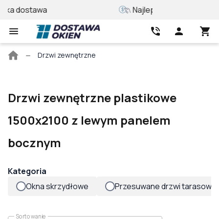
Najlepsza cena
Wycena online
Strona
Drzwi zewnętrzne
główna
Drzwi zewnętrzne plastikowe
1500x2100 z lewym panelem
bocznym
Kategoria
Okna skrzydłowe
Przesuwane drzwi tarasowe
Sortowanie