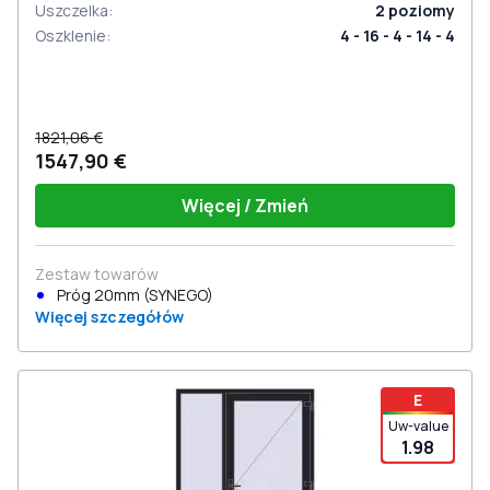
Uszczelka
:
2
poziomy
Oszklenie
:
4 - 16 - 4 - 14 - 4
1821,06 €
1547,90 €
Więcej / Zmień
Zestaw towarów
Próg 20mm (SYNEGO)
Więcej szczegółów
E
Uw-value
1.98