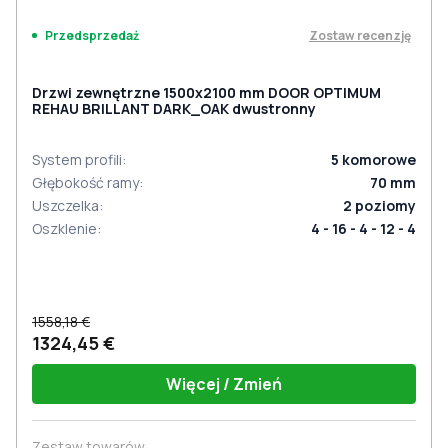
Zostaw recenzję
Przedsprzedaż
Drzwi zewnętrzne 1500x2100 mm DOOR OPTIMUM
REHAU BRILLANT DARK_OAK dwustronny
System profili
:
5
komorowe
Głębokość ramy
:
70
mm
Uszczelka
:
2
poziomy
Oszklenie
:
4 - 16 - 4 - 12 - 4
1558,18 €
1324,45 €
Więcej / Zmień
Zestaw towarów