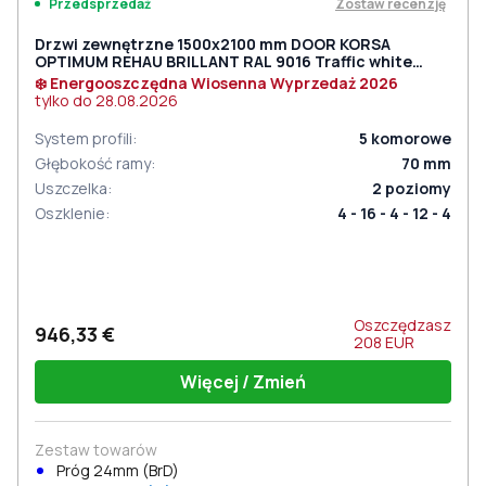
Zostaw recenzję
Przedsprzedaż
Drzwi zewnętrzne 1500x2100 mm DOOR KORSA
OPTIMUM REHAU BRILLANT RAL 9016 Traffic white
dwustronny
❄️ Energooszczędna Wiosenna Wyprzedaż 2026
tylko do
28.08.2026
System profili
:
5
komorowe
Głębokość ramy
:
70
mm
Uszczelka
:
2
poziomy
Oszklenie
:
4 - 16 - 4 - 12 - 4
Oszczędzasz
946,33 €
208
EUR
Więcej / Zmień
Zestaw towarów
Próg 24mm (BrD)