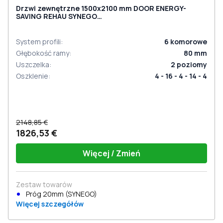
Drzwi zewnętrzne 1500x2100 mm DOOR ENERGY-
SAVING REHAU SYNEGO
ANTHRACITE_GREY_STRUKTURAL dwustronny
System profili
:
6
komorowe
Głębokość ramy
:
80
mm
Uszczelka
:
2
poziomy
Oszklenie
:
4 - 16 - 4 - 14 - 4
2148,85 €
1826,53 €
Więcej / Zmień
Zestaw towarów
Próg 20mm (SYNEGO)
Więcej szczegółów