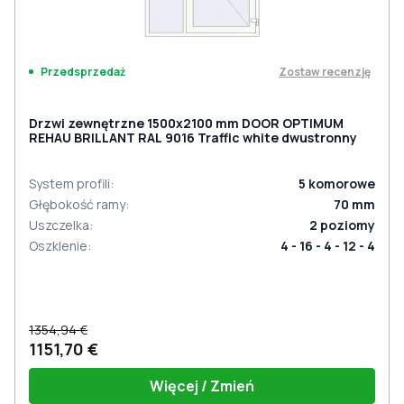
Zostaw recenzję
Przedsprzedaż
Drzwi zewnętrzne 1500x2100 mm DOOR OPTIMUM
REHAU BRILLANT RAL 9016 Traffic white dwustronny
System profili
:
5
komorowe
Głębokość ramy
:
70
mm
Uszczelka
:
2
poziomy
Oszklenie
:
4 - 16 - 4 - 12 - 4
1354,94 €
1151,70 €
Więcej / Zmień