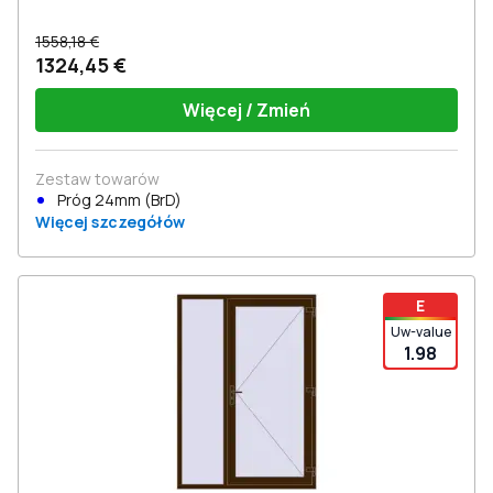
1558,18 €
1324,45 €
Więcej / Zmień
Zestaw towarów
Próg 24mm (BrD)
Więcej szczegółów
E
Uw-value
1.98