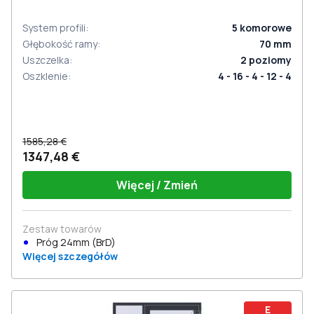
System profili
:
5
komorowe
Głębokość ramy
:
70
mm
Uszczelka
:
2
poziomy
Oszklenie
:
4 - 16 - 4 - 12 - 4
1585,28 €
1347,48 €
Więcej / Zmień
Zestaw towarów
Próg 24mm (BrD)
Więcej szczegółów
E