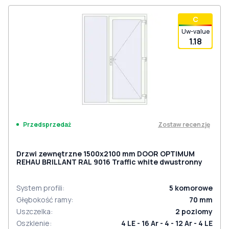
С
Uw-value
1.18
Zostaw recenzję
Przedsprzedaż
Drzwi zewnętrzne 1500x2100 mm DOOR OPTIMUM
REHAU BRILLANT RAL 9016 Traffic white dwustronny
System profili
:
5
komorowe
Głębokość ramy
:
70
mm
Uszczelka
:
2
poziomy
Oszklenie
:
4 LE - 16 Ar - 4 - 12 Ar - 4 LE