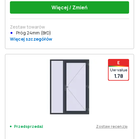
Więcej / Zmień
Zestaw towarów
Próg 24mm (BrD)
Więcej szczegółów
E
Uw-value
1.78
Zostaw recenzję
Przedsprzedaż