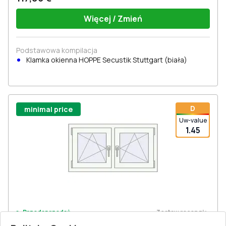
Więcej / Zmień
Podstawowa kompilacja
Klamka okienna HOPPE Secustik Stuttgart (biała)
D
minimal price
Uw-value
1.45
Zostaw recenzję
Przedsprzedaż