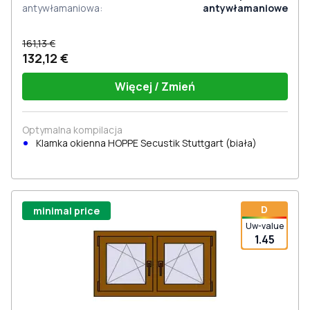
antywłamaniowa
:
antywłamaniowe
161,13 €
132,12 €
Więcej / Zmień
Optymalna kompilacja
Klamka okienna HOPPE Secustik Stuttgart (biała)
D
minimal price
Uw-value
1.45