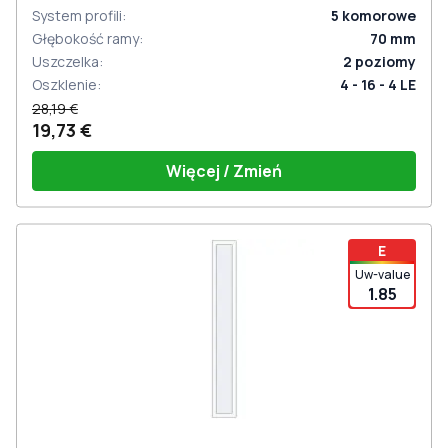
System profili
:
5
komorowe
Głębokość ramy
:
70
mm
Uszczelka
:
2
poziomy
Oszklenie
:
4 - 16 - 4 LE
28,19 €
19,73 €
Więcej / Zmień
E
Uw-value
1.85