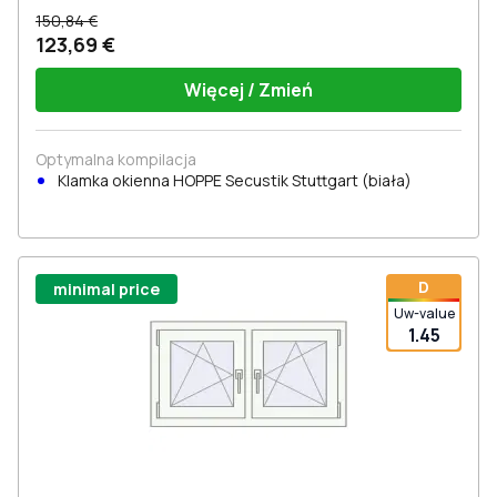
150,84 €
123,69 €
Więcej / Zmień
Optymalna kompilacja
Klamka okienna HOPPE Secustik Stuttgart (biała)
D
minimal price
Uw-value
1.45