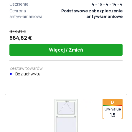
Oszklenie
:
4 - 16 - 4 - 14 - 4
Ochrona
Podstawowe zabezpieczenie
antywłamaniowa
:
antywłamaniowe
978,31 €
684,82 €
Więcej / Zmień
Zestaw towarów
Bez uchwytu
D
Uw-value
1.5