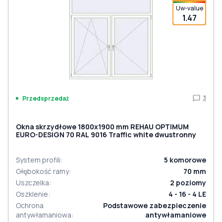
Uw-value
1.47
3
Przedsprzedaż
Okna skrzydłowe 1800x1900 mm REHAU OPTIMUM
EURO-DESIGN 70 RAL 9016 Traffic white dwustronny
System profili
:
5
komorowe
Głębokość ramy
:
70
mm
Uszczelka
:
2
poziomy
Oszklenie
:
4 - 16 - 4 LE
Ochrona
Podstawowe zabezpieczenie
antywłamaniowa
:
antywłamaniowe