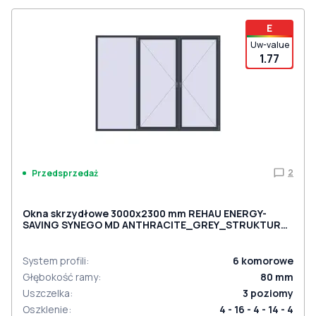
E
Uw-value
1.77
2
Przedsprzedaż
Okna skrzydłowe 3000x2300 mm REHAU ENERGY-
SAVING SYNEGO MD ANTHRACITE_GREY_STRUKTURAL
dwustronny
System profili
:
6
komorowe
Głębokość ramy
:
80
mm
Uszczelka
:
3
poziomy
Oszklenie
:
4 - 16 - 4 - 14 - 4