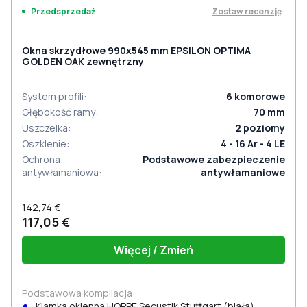
Zostaw recenzję
Przedsprzedaż
Okna skrzydłowe 990x545 mm EPSILON OPTIMA
GOLDEN OAK zewnętrzny
System profili
:
6
komorowe
Głębokość ramy
:
70
mm
Uszczelka
:
2
poziomy
Oszklenie
:
4 - 16 Ar - 4 LE
Ochrona
Podstawowe zabezpieczenie
antywłamaniowa
:
antywłamaniowe
142,74 €
117,05 €
Więcej / Zmień
Podstawowa kompilacja
Klamka okienna HOPPE Secustik Stuttgart (biała)