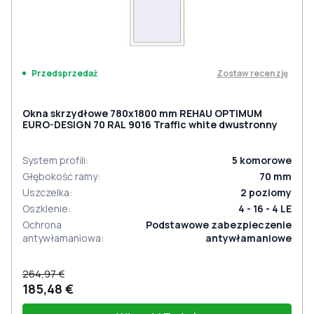
Zostaw recenzję
Przedsprzedaż
Okna skrzydłowe 780x1800 mm REHAU OPTIMUM
EURO-DESIGN 70 RAL 9016 Traffic white dwustronny
System profili
:
5
komorowe
Głębokość ramy
:
70
mm
Uszczelka
:
2
poziomy
Oszklenie
:
4 - 16 - 4 LE
Ochrona
Podstawowe zabezpieczenie
antywłamaniowa
:
antywłamaniowe
264,97 €
185,48 €