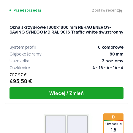
Zostaw recenzję
Przedsprzedaż
Okna skrzydłowe 1800x1800 mm REHAU ENERGY-
SAVING SYNEGO MD RAL 9016 Traffic white dwustronny
System profili
:
6
komorowe
Głębokość ramy
:
80
mm
Uszczelka
:
3
poziomy
Oszklenie
:
4 - 16 - 4 - 14 - 4
707,97 €
495,58 €
Więcej / Zmień
D
Uw-value
1.5