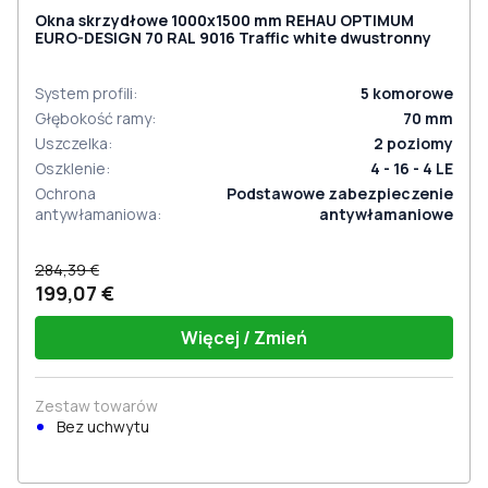
Okna skrzydłowe 1000x1500 mm REHAU OPTIMUM
EURO-DESIGN 70 RAL 9016 Traffic white dwustronny
System profili
:
5
komorowe
Głębokość ramy
:
70
mm
Uszczelka
:
2
poziomy
Oszklenie
:
4 - 16 - 4 LE
Ochrona
Podstawowe zabezpieczenie
antywłamaniowa
:
antywłamaniowe
284,39 €
199,07 €
Więcej / Zmień
Zestaw towarów
Bez uchwytu