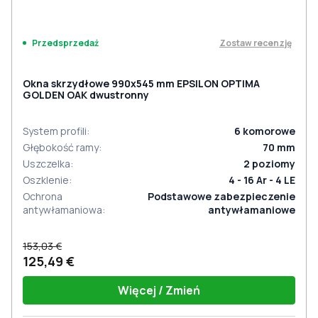
Zostaw recenzję
Przedsprzedaż
Okna skrzydłowe 990x545 mm EPSILON OPTIMA
GOLDEN OAK dwustronny
System profili
:
6
komorowe
Głębokość ramy
:
70
mm
Uszczelka
:
2
poziomy
Oszklenie
:
4 - 16 Ar - 4 LE
Ochrona
Podstawowe zabezpieczenie
antywłamaniowa
:
antywłamaniowe
153,03 €
125,49 €
Więcej / Zmień