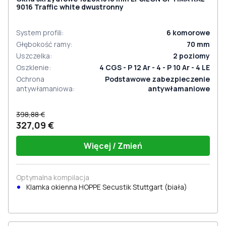
9016 Traffic white dwustronny
System profili
:
6
komorowe
Głębokość ramy
:
70
mm
Uszczelka
:
2
poziomy
Oszklenie
:
4 CGS - P 12 Ar - 4 - P 10 Ar - 4 LE
Ochrona
Podstawowe zabezpieczenie
antywłamaniowa
:
antywłamaniowe
398,88 €
327,09 €
Więcej / Zmień
Optymalna kompilacja
Klamka okienna HOPPE Secustik Stuttgart (biała)