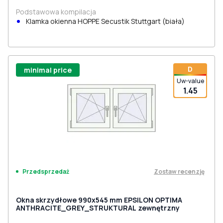
Podstawowa kompilacja
Klamka okienna HOPPE Secustik Stuttgart (biała)
D
minimal price
Uw-value
1.45
Zostaw recenzję
Przedsprzedaż
Okna skrzydłowe 990x545 mm EPSILON OPTIMA
ANTHRACITE_GREY_STRUKTURAL zewnętrzny