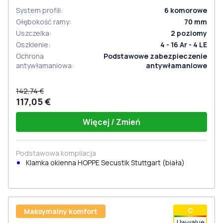
System profili
:
6
komorowe
Głębokość ramy
:
70
mm
Uszczelka
:
2
poziomy
Oszklenie
:
4 - 16 Ar - 4 LE
Ochrona
Podstawowe zabezpieczenie
antywłamaniowa
:
antywłamaniowe
142,74 €
117,05 €
Więcej / Zmień
Podstawowa kompilacja
Klamka okienna HOPPE Secustik Stuttgart (biała)
С
Maksymalny komfort
Uw-value