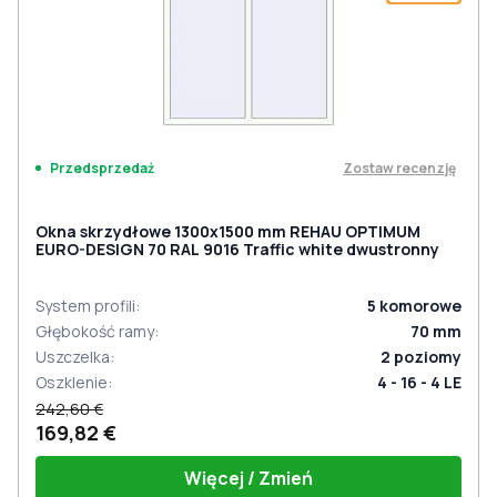
Zostaw recenzję
Przedsprzedaż
Okna skrzydłowe 1300x1500 mm REHAU OPTIMUM
EURO-DESIGN 70 RAL 9016 Traffic white dwustronny
System profili
:
5
komorowe
Głębokość ramy
:
70
mm
Uszczelka
:
2
poziomy
Oszklenie
:
4 - 16 - 4 LE
242,60 €
169,82 €
Więcej / Zmień