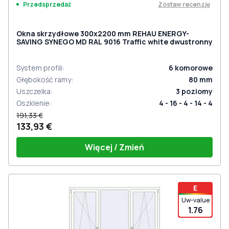
Zostaw recenzję
Przedsprzedaż
Okna skrzydłowe 300x2200 mm REHAU ENERGY-
SAVING SYNEGO MD RAL 9016 Traffic white dwustronny
System profili
:
6
komorowe
Głębokość ramy
:
80
mm
Uszczelka
:
3
poziomy
Oszklenie
:
4 - 16 - 4 - 14 - 4
191,33 €
133,93 €
Więcej / Zmień
E
Uw-value
1.76