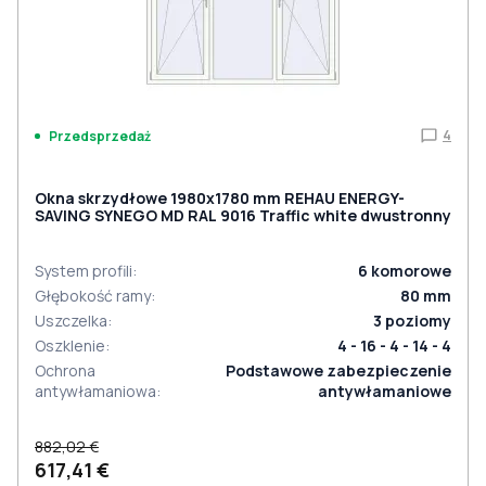
4
Przedsprzedaż
Okna skrzydłowe 1980x1780 mm REHAU ENERGY-
SAVING SYNEGO MD RAL 9016 Traffic white dwustronny
System profili
:
6
komorowe
Głębokość ramy
:
80
mm
Uszczelka
:
3
poziomy
Oszklenie
:
4 - 16 - 4 - 14 - 4
Ochrona
Podstawowe zabezpieczenie
antywłamaniowa
:
antywłamaniowe
882,02 €
617,41 €