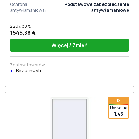
Ochrona
Podstawowe zabezpieczenie
antywłamaniowa
:
antywłamaniowe
2207,68 €
1545,38 €
Więcej / Zmień
Zestaw towarów
Bez uchwytu
D
Uw-value
1.45