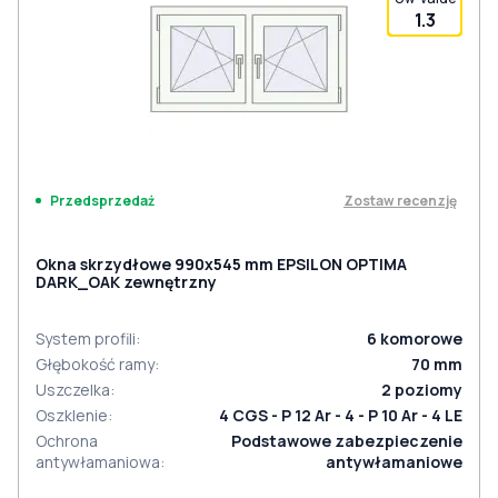
1.3
Zostaw recenzję
Przedsprzedaż
Okna skrzydłowe 990x545 mm EPSILON OPTIMA
DARK_OAK zewnętrzny
System profili
:
6
komorowe
Głębokość ramy
:
70
mm
Uszczelka
:
2
poziomy
Oszklenie
:
4 CGS - P 12 Ar - 4 - P 10 Ar - 4 LE
Ochrona
Podstawowe zabezpieczenie
antywłamaniowa
:
antywłamaniowe