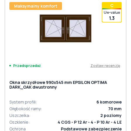
С
Maksymalny komfort
Uw-value
1.3
Zostaw recenzję
Przedsprzedaż
Okna skrzydłowe 990x545 mm EPSILON OPTIMA
DARK_OAK dwustronny
System profili
:
6
komorowe
Głębokość ramy
:
70
mm
Uszczelka
:
2
poziomy
Oszklenie
:
4 CGS - P 12 Ar - 4 - P 10 Ar - 4 LE
Ochrona
Podstawowe zabezpieczenie