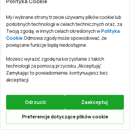
Polityka Cookie
Okna skrzydłowe 990x545 mm EPSILON OPTIMA RAL
9016 Traffic white dwustronny
My i wybrane strony trzecie używamy plików cookie lub
podobnych technologii w celach technicznych oraz, za
System profili
:
6
komorowe
Twoją zgodą, w innych celach określonych w
Polityka
Głębokość ramy
:
70
mm
Cookie
.
Odmowa zgody może spowodować, że
Uszczelka
:
2
poziomy
powiązane funkcje będą niedostępne.
Oszklenie
:
4 - 16 Ar - 4 LE
Ochrona
Podstawowe zabezpieczenie
Możesz wyrazić zgodę na korzystanie z takich
antywłamaniowa
:
antywłamaniowe
technologii za pomocą przycisku „Akceptuję”.
Zamykając to powiadomienie, kontynuujesz bez
128,60 €
akceptacji.
105,45 €
Więcej / Zmień
Odrzucić
Zaakceptuj
Podstawowa kompilacja
Preferencje dotyczące plików cookie
Klamka okienna HOPPE Secustik Stuttgart (biała)
Oblicz online