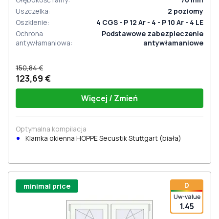
Uszczelka
:
2
poziomy
Oszklenie
:
4 CGS - P 12 Ar - 4 - P 10 Ar - 4 LE
Ochrona
Podstawowe zabezpieczenie
antywłamaniowa
:
antywłamaniowe
150,84 €
123,69 €
Więcej / Zmień
Optymalna kompilacja
Klamka okienna HOPPE Secustik Stuttgart (biała)
D
minimal price
Uw-value
1.45