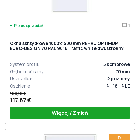
1
Przedsprzedaż
Okna skrzydłowe 1000x1500 mm REHAU OPTIMUM
EURO-DESIGN 70 RAL 9016 Traffic white dwustronny
System profili
:
5
komorowe
Głębokość ramy
:
70
mm
Uszczelka
:
2
poziomy
Oszklenie
:
4 - 16 - 4 LE
168,10 €
117,67 €
Więcej / Zmień
D