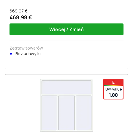
669,97 €
468,98 €
Więcej / Zmień
Zestaw towarów
Bez uchwytu
E
Uw-value
1.88