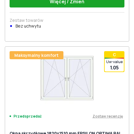
Więcej / Zmień
Zestaw towarów
Bez uchwytu
С
Maksymalny komfort
Uw-value
1.05
Zostaw recenzję
Przedsprzedaż
Okna skrzydłowe 1820x1510 mm EPSILON OPTIMA RAL