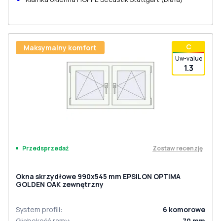
С
Maksymalny komfort
Uw-value
1.3
Zostaw recenzję
Przedsprzedaż
Okna skrzydłowe 990x545 mm EPSILON OPTIMA
GOLDEN OAK zewnętrzny
System profili
:
6
komorowe
Głębokość ramy
:
70
mm