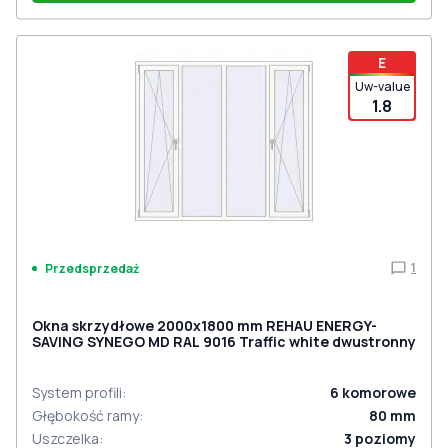
E
Uw-value
1.8
1
Przedsprzedaż
Okna skrzydłowe 2000x1800 mm REHAU ENERGY-
SAVING SYNEGO MD RAL 9016 Traffic white dwustronny
System profili
:
6
komorowe
Głębokość ramy
:
80
mm
Uszczelka
:
3
poziomy