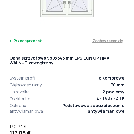
Zostaw recenzję
Przedsprzedaż
Okna skrzydłowe 990x545 mm EPSILON OPTIMA
WALNUT zewnętrzny
System profili
:
6
komorowe
Głębokość ramy
:
70
mm
Uszczelka
:
2
poziomy
Oszklenie
:
4 - 16 Ar - 4 LE
Ochrona
Podstawowe zabezpieczenie
antywłamaniowa
:
antywłamaniowe
142,74 €
117,05 €