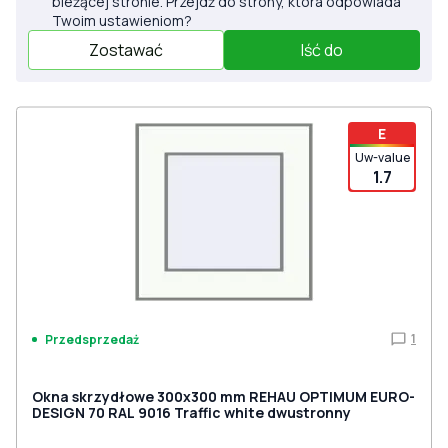
bieżącej stronie. Przejdź do strony, która odpowiada
Twoim ustawieniom?
Zostawać
Iść do
E
Uw-value
1.7
1
Przedsprzedaż
Okna skrzydłowe 300x300 mm REHAU OPTIMUM EURO-
DESIGN 70 RAL 9016 Traffic white dwustronny