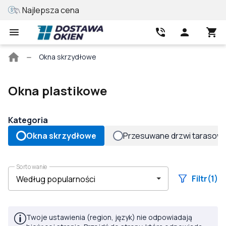
Najlepsza cena
Wycena online
Strona
Okna skrzydłowe
główna
Okna plastikowe
Kategoria
Okna skrzydłowe
Przesuwane drzwi tarasow
Sortowanie
Filtr
(1)
Twoje ustawienia (region, język) nie odpowiadają