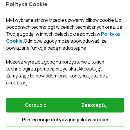
Polityka Cookie
Biuro
:
ul. Święty Marcin 29/8, 61-806 Poznań
Gwarancja
Dla firm, współpraca
Polityka prywatności
undefined(undefined)
My i wybrane strony trzecie używamy plików cookie lub
undefined(undefined)
podobnych technologii w celach technicznych oraz, za
Twoją zgodą, w innych celach określonych w
Polityka
info@toptechnik.com.pl
Cookie
.
Odmowa zgody może spowodować, że
powiązane funkcje będą niedostępne.
Możesz wyrazić zgodę na korzystanie z takich
technologii za pomocą przycisku „Akceptuję”.
Polityka prywatności
Zamykając to powiadomienie, kontynuujesz bez
REGULAMIN
akceptacji.
Warunki i terminy dostawy
Odrzucić
Zaakceptuj
©
2026
.
Wszelkie prawa zastrzeżone
.
Obsługiwany przez
Vitrager.com
.
Zgłosić problem
?
Preferencje dotyczące plików cookie