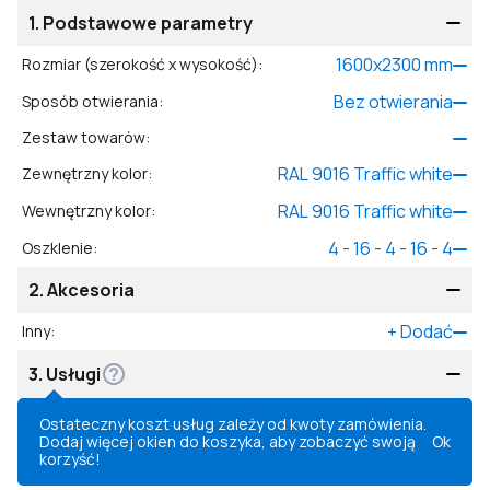
1.
Podstawowe parametry
1600
x
2300
mm
Rozmiar (szerokość x wysokość)
:
Bez otwierania
Sposób otwierania
:
Zestaw towarów
:
RAL 9016 Traffic white
Zewnętrzny kolor
:
RAL 9016 Traffic white
Wewnętrzny kolor
:
4 - 16 - 4 - 16 - 4
Oszklenie
:
2.
Akcesoria
+
Dodać
Inny
:
3.
Usługi
Ostateczny koszt usług zależy od kwoty zamówienia.
Dodaj więcej okien do koszyka, aby zobaczyć swoją
Ok
korzyść!