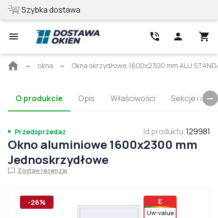
Szybka dostawa
Najlepsza cen
Strona
okna
Okna skrzydłowe 1600x2300 mm ALU STANDAR
główna
O produkcie
Opis
Właściwości
Sekcje i cert
Id produktu
:
129981
Przedsprzedaż
Okno aluminiowe 1600x2300 mm
Jednoskrzydłowe
Zostaw recenzję
E
-26%
Uw-value