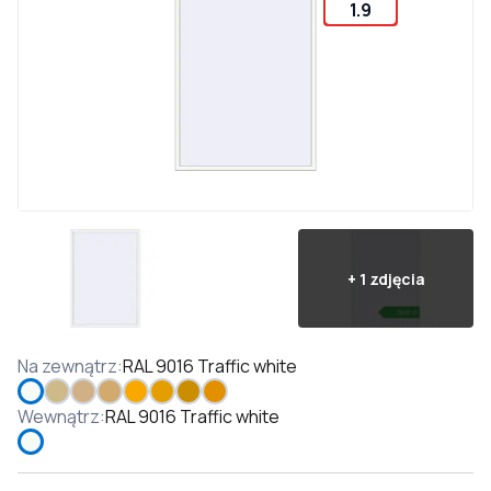
1.9
+
1
zdjęcia
Na zewnątrz
:
RAL 9016 Traffic white
Wewnątrz
:
RAL 9016 Traffic white