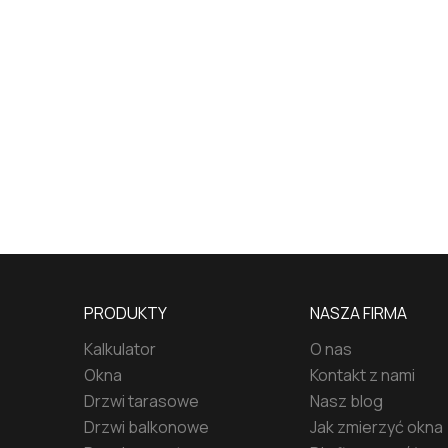
PRODUKTY
NASZA FIRMA
Kalkulator
O nas
Okna
Kontakt z nami
Drzwi tarasowe
Nasz blog
Drzwi balkonowe
Jak zmierzyć okna