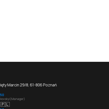
więty Marcin 29/8, 61-806 Poznań
50
kovskyi(Manager)
🇵🇱
: