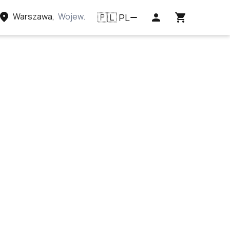
Warszawa
,
Województwo mazowieckie, Polska
PL
🇵🇱