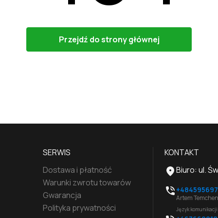
Przejdź do strony głównej
SERWIS
KONTAKT
Dostawa i płatność
Biuro
:
ul. Ś
Warunki zwrotu towarów
+484595697
Gwarancja
Artem Temchen
Polityka prywatności
Język komunikacji